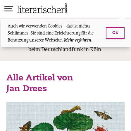
Skip
to
content
Jan Drees
Auch wir verwenden Cookies – das ist nichts
Schlimmes. Sie sind eine Erleichterung für die
Ok
ist Schriftsteller, Journalist und Literaturredaktor
Benutzung unserer Webseite.
Mehr erfahren.
beim Deutschlandfunk in Köln.
Alle Artikel von
Jan Drees