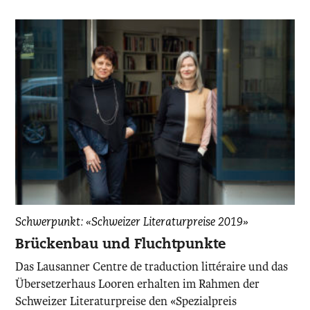
Irene
Schwerpunkt: «Schweizer Literaturpreise 2019»
Weber
Brückenbau und Fluchtpunkte
Henking
Das Lausanner Centre de traduction littéraire und das
und
Übersetzerhaus Looren erhalten im Rahmen der
Gabriela
Schweizer Literaturpreise den «Spezialpreis
Stöckli,