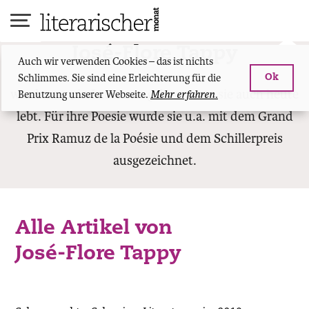
Skip
to
content
José-Flore Tappy
Auch wir verwenden Cookies – das ist nichts
Schlimmes. Sie sind eine Erleichterung für die
Ok
wurde 1954 in Lausanne geboren, wo sie auch heute
Benutzung unserer Webseite.
Mehr erfahren.
lebt. Für ihre Poesie wurde sie u.a. mit dem Grand
Prix Ramuz de la Poésie und dem Schillerpreis
ausgezeichnet.
Alle Artikel von
José-Flore Tappy
José-