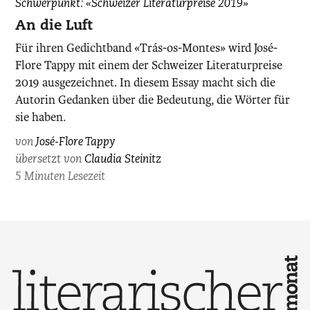
Schwerpunkt: «Schweizer Literaturpreise 2019»
Flore
An die Luft
Tappy,
Für ihren Gedichtband «Trás-os-Montes» wird José-
fotografiert
Flore Tappy mit einem der Schweizer Literaturpreise
von
2019 ausgezeichnet. In diesem Essay macht sich die
Maurice
Autorin Gedanken über die Bedeutung, die Wörter für
Haas.
sie haben.
von
José-Flore Tappy
übersetzt von
Claudia Steinitz
5 Minuten Lesezeit