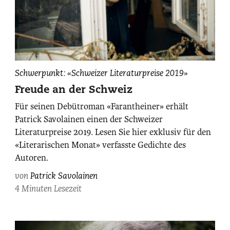
Patrick
Schwerpunkt: «Schweizer Literaturpreise 2019»
Savolainen,
Freude an der Schweiz
fotografiert
Für seinen Debütroman «Farantheiner» erhält
von
Patrick Savolainen einen der Schweizer
Maurice
Literaturpreise 2019. Lesen Sie hier exklusiv für den
Haas.
«Literarischen Monat» verfasste Gedichte des
Autoren.
von
Patrick Savolainen
4 Minuten Lesezeit