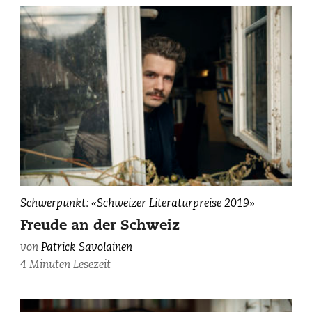
Patrick
Schwerpunkt: «Schweizer Literaturpreise 2019»
Savolainen,
Freude an der Schweiz
fotografiert
von
Patrick Savolainen
von
4 Minuten Lesezeit
Maurice
Haas.