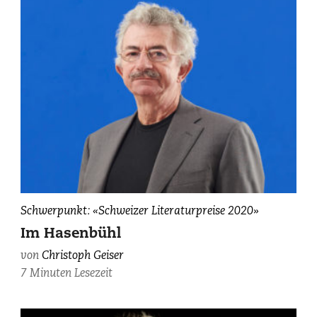
Christoph
Schwerpunkt: «Schweizer Literaturpreise 2020»
Geiser,
Im Hasenbühl
fotografiert
von
Christoph Geiser
von
7 Minuten Lesezeit
Younès
Klouche/BAK.