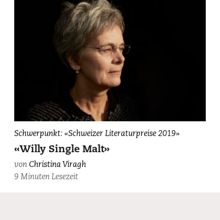
Christina
Schwerpunkt: «Schweizer Literaturpreise 2019»
Viragh,
«Willy Single Malt»
fotografiert
von
Christina Viragh
von
9 Minuten Lesezeit
Maurice
Haas.