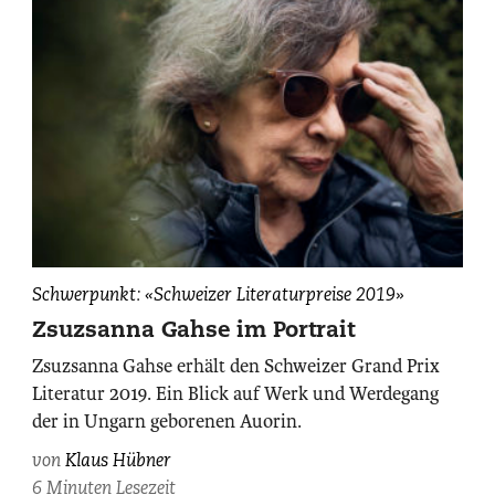
Zsuzsanna
Schwerpunkt: «Schweizer Literaturpreise 2019»
Gahse,
Zsuzsanna Gahse im Portrait
fotografiert
Zsuzsanna Gahse erhält den Schweizer Grand Prix
von
Literatur 2019. Ein Blick auf Werk und Werdegang
Maurice
der in Ungarn geborenen Auorin.
Haas.
von
Klaus Hübner
6 Minuten Lesezeit