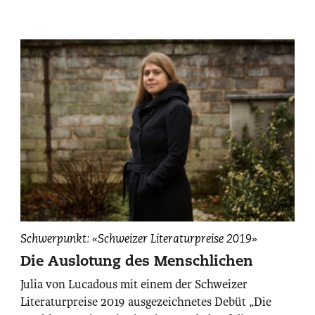
Julia
Schwerpunkt: «Schweizer Literaturpreise 2019»
von
Die Auslotung des Menschlichen
Lucadou,
Julia von Lucadous mit einem der Schweizer
fotografiert
Literaturpreise 2019 ausgezeichnetes Debüt „Die
von