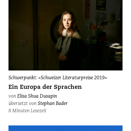
Elisa
Schwerpunkt: «Schweizer Literaturpreise 2019»
Shua
Ein Europa der Sprachen
Dusapin,
von
Elisa Shua Dusapin
fotografiert
übersetzt von
Stephan Bader
von
Maurice
8 Minuten Lesezeit
Haas.