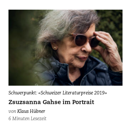
Zsuzsanna
Schwerpunkt: «Schweizer Literaturpreise 2019»
Gahse,
Zsuzsanna Gahse im Portrait
fotografiert
von
Klaus Hübner
von
6 Minuten Lesezeit
Maurice
Haas.