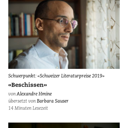
Alexandre
Schwerpunkt: «Schweizer Literaturpreise 2019»
Hmine,
«Beschissen»
fotografiert
von
Alexandre Hmine
von
übersetzt von
Barbara Sauser
Maurice
Haas.
14 Minuten Lesezeit