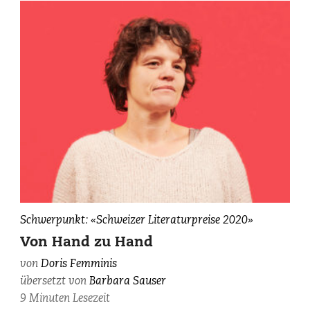
von
Maurice
Haas.
Doris
Schwerpunkt: «Schweizer Literaturpreise 2020»
Femminis,
Von Hand zu Hand
fotografiert
von
Doris Femminis
von
übersetzt von
Barbara Sauser
Younès
Klouche/BAK.
9 Minuten Lesezeit