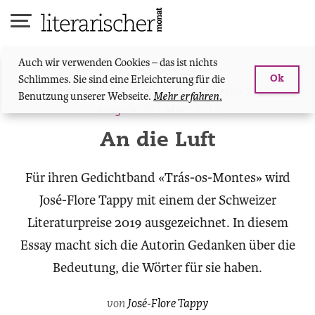
Skip
to
content
Auch wir verwenden Cookies – das ist nichts
Schlimmes. Sie sind eine Erleichterung für die
Ok
Schwerpunkt: «Schweizer Literaturpreise 2019»
Benutzung unserer Webseite.
Mehr erfahren.
Ausgabe 36 - März 2019
An die Luft
Für ihren Gedichtband «Trás-os-Montes» wird
José-Flore Tappy mit einem der Schweizer
Literaturpreise 2019 ausgezeichnet. In diesem
Essay macht sich die Autorin Gedanken über die
Bedeutung, die Wörter für sie haben.
von
José-Flore Tappy