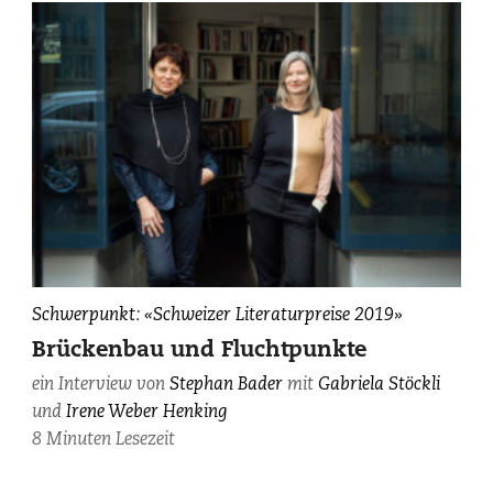
Irene
Schwerpunkt: «Schweizer Literaturpreise 2019»
Weber
Brückenbau und Fluchtpunkte
Henking
ein Interview von
Stephan Bader
mit
Gabriela Stöckli
und
und
Irene Weber Henking
Gabriela
Stöckli,
8 Minuten Lesezeit
fotografiert