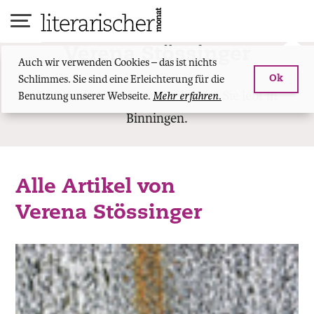
Skip
to
content
Verena Stössinger
Auch wir verwenden Cookies – das ist nichts
Schlimmes. Sie sind eine Erleichterung für die
Ok
ist Schriftstellerin und Lektorin. Sie lebt in
Benutzung unserer Webseite.
Mehr erfahren.
Binningen.
Alle Artikel von
Verena Stössinger