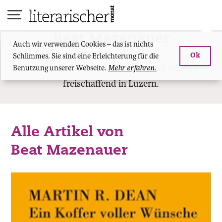
Skip
to
content
Beat Mazenauer
Auch wir verwenden Cookies – das ist nichts
Schlimmes. Sie sind eine Erleichterung für die
Ok
ist Literaturnetzwerker. Er lebt und arbeitet
Benutzung unserer Webseite.
Mehr erfahren.
freischaffend in Luzern.
Alle Artikel von
Beat Mazenauer