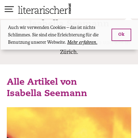
Skip
to
content
Isabella Seemann
Auch wir verwenden Cookies – das ist nichts
Schlimmes. Sie sind eine Erleichterung für die
Ok
Isabella Seemann ist freie Journalistin und lebt in
Benutzung unserer Webseite.
Mehr erfahren.
Zürich.
Alle Artikel von
Isabella Seemann