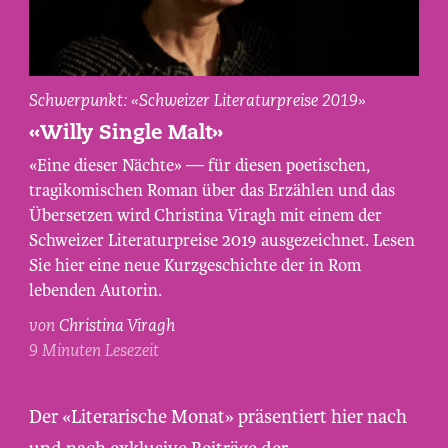
Christina
Schwerpunkt: «Schweizer Literaturpreise 2019»
Viragh,
«Willy Single Malt»
fotografiert
«Eine dieser Nächte» — für diesen poetischen,
von
tragikomischen Roman über das Erzählen und das
Maurice
Übersetzen wird Christina Viragh mit einem der
Haas.
Schweizer Literaturpreise 2019 ausgezeichnet. Lesen
Sie hier eine neue Kurzgeschichte der in Rom
lebenden Autorin.
von
Christina Viragh
9 Minuten Lesezeit
Der «Literarische Monat» präsentiert hier nach