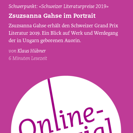
Zsuzsanna
Schwerpunkt: «Schweizer Literaturpreise 2019»
Gahse,
Zsuzsanna Gahse im Portrait
fotografiert
Zsuzsanna Gahse erhält den Schweizer Grand Prix
von
Literatur 2019. Ein Blick auf Werk und Werdegang
Maurice
der in Ungarn geborenen Auorin.
Haas.
von
Klaus Hübner
6 Minuten Lesezeit