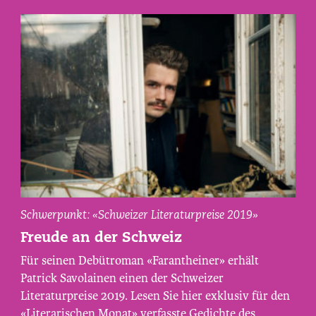
Patrick
Schwerpunkt: «Schweizer Literaturpreise 2019»
Savolainen,
Freude an der Schweiz
fotografiert
Für seinen Debütroman «Farantheiner» erhält
von
Patrick Savolainen einen der Schweizer
Maurice
Literaturpreise 2019. Lesen Sie hier exklusiv für den
Haas.
«Literarischen Monat» verfasste Gedichte des