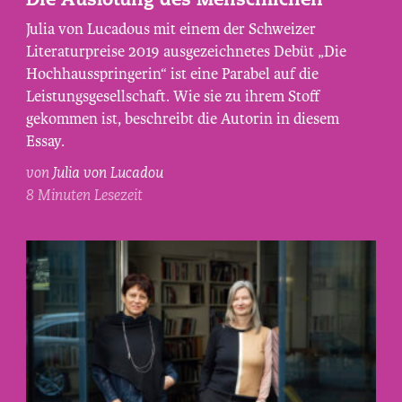
Die Auslotung des Menschlichen
Lucadou,
Julia von Lucadous mit einem der Schweizer
fotografiert
Literaturpreise 2019 ausgezeichnetes Debüt „Die
von
Hochhausspringerin“ ist eine Parabel auf die
Maurice
Leistungsgesellschaft. Wie sie zu ihrem Stoff
Haas.
gekommen ist, beschreibt die Autorin in diesem
Essay.
von
Julia von Lucadou
8 Minuten Lesezeit