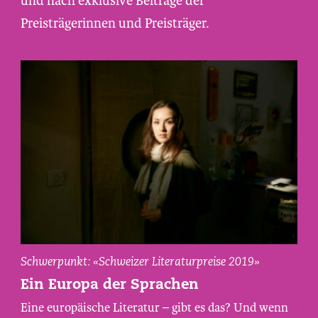
und nach exklusive Beiträge der
Preisträgerinnen und Preisträger.
Elisa
Schwerpunkt: «Schweizer Literaturpreise 2019»
Shua
Ein Europa der Sprachen
Dusapin,
Eine europäische Literatur – gibt es das? Und wenn
fotografiert