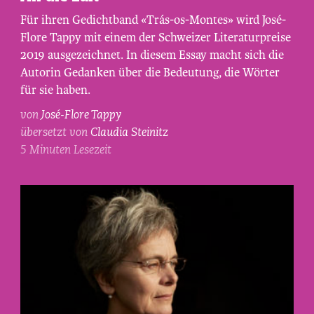
Tappy,
Für ihren Gedichtband «Trás-os-Montes» wird José-
fotografiert
Flore Tappy mit einem der Schweizer Literaturpreise
von
2019 ausgezeichnet. In diesem Essay macht sich die
Maurice
Autorin Gedanken über die Bedeutung, die Wörter
Haas.
für sie haben.
von
José-Flore Tappy
übersetzt von
Claudia Steinitz
5 Minuten Lesezeit