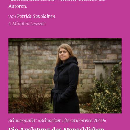
Autoren.
von
Patrick Savolainen
4 Minuten Lesezeit
Julia
Schwerpunkt: «Schweizer Literaturpreise 2019»
von