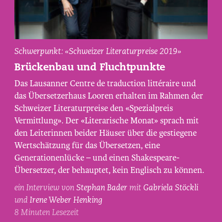
Irene
Schwerpunkt: «Schweizer Literaturpreise 2019»
Weber
Brückenbau und Fluchtpunkte
Henking
Das Lausanner Centre de traduction littéraire und
und
das Übersetzerhaus Looren erhalten im Rahmen der
Gabriela
Schweizer Literaturpreise den «Spezialpreis
Stöckli,
Vermittlung». Der «Literarische Monat» sprach mit
fotografiert
von
den Leiterinnen beider Häuser über die gestiegene
Maurice
Wertschätzung für das Übersetzen, eine
Haas.
Generationenlücke – und einen Shakespeare-
Übersetzer, der behauptet, kein Englisch zu können.
ein Interview von
Stephan Bader
mit
Gabriela Stöckli
und
Irene Weber Henking
8 Minuten Lesezeit