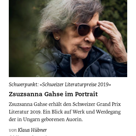
Zsuzsanna
Schwerpunkt: «Schweizer Literaturpreise 2019»
Gahse,
Zsuzsanna Gahse im Portrait
fotografiert
Zsuzsanna Gahse erhält den Schweizer Grand Prix
von
Literatur 2019. Ein Blick auf Werk und Werdegang
Maurice
der in Ungarn geborenen Auorin.
Haas.
von
Klaus Hübner