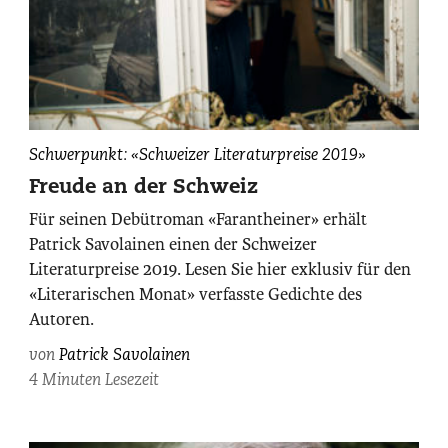
Patrick
Schwerpunkt: «Schweizer Literaturpreise 2019»
Savolainen,
Freude an der Schweiz
fotografiert
Für seinen Debütroman «Farantheiner» erhält
von
Patrick Savolainen einen der Schweizer
Maurice
Literaturpreise 2019. Lesen Sie hier exklusiv für den
Haas.
«Literarischen Monat» verfasste Gedichte des
Autoren.
von
Patrick Savolainen
4 Minuten Lesezeit