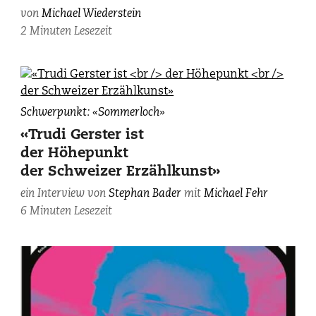
von
Michael Wiederstein
2 Minuten Lesezeit
Michael
Schwerpunkt: «Sommerloch»
Fehr,
«Trudi Gerster ist
fotografiert
der Höhepunkt
von
der Schweizer Erzählkunst»
Franco
Tettamanti.
ein Interview von
Stephan Bader
mit
Michael Fehr
6 Minuten Lesezeit