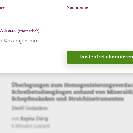
Kein Turm
me
Nachname
Niemand findet es seltsam, wenn man sagt, man müsse
Maler seine Kunst beibringen; oder einem Musiker; ode
Architekten. Ebenso muss auch ein Schriftsteller unter­
 Adresse
(erforderlich)
werden.
von
Daniel Rothenbühler
6 Minuten Lesezeit
Überlegungen zum Homogenisierungsverdac
Schreibstudiengängen anhand von Mineralöl
Schopfmakaken und Streichinstrumenten
Zwölf Gedanken.
von
Regina Dürig
6 Minuten Lesezeit