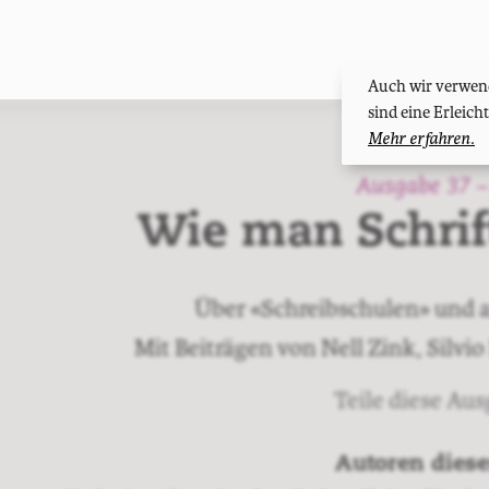
Auch wir verwend
sind eine Erleic
Mehr erfahren.
Ausgabe 37 –
Wie man Schrift
Über «Schreibschulen» und a
Mit Beiträgen von Nell Zink, Silvi
Teile diese Au
Autoren dies