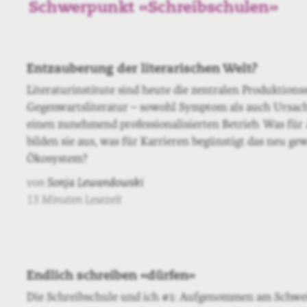
Schwerpunkt «Schreibschulen»
Entzauberung der literarischen Welt?
Literaturinstitute sind heute die zentralen Produktions
Gegenwartsliteratur – sowohl Symptom als auch Ursach
einen zunehmend professionalisierten Betrieb. Was für
bilden sie aus, was für Karrieren begünstigt das neu g
Ökosystem?
von
Sonja Lewandowski
13 Minuten Lesezeit
Endlich schreiben «dürfen»
Die Schreibschule und ich #1: Aufgenommen am Schwe