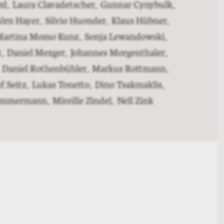
rd
,
Laura Clavadetscher
,
Gunnar Cynybulk
,
jörn Hayer
,
Silvio Huonder
,
Klaus Hübner
,
artina Momo Kunz
,
Sonja Lewandowski
,
t
,
Daniel Mezger
,
Johannes Morgenthaler
,
Daniel Rothenbühler
,
Markus Rottmann
,
f Seitz
,
Lukas Tonetto
,
Dino Tsakmaklis
,
Zimmermann
,
Mireille Zindel
,
Nell Zink