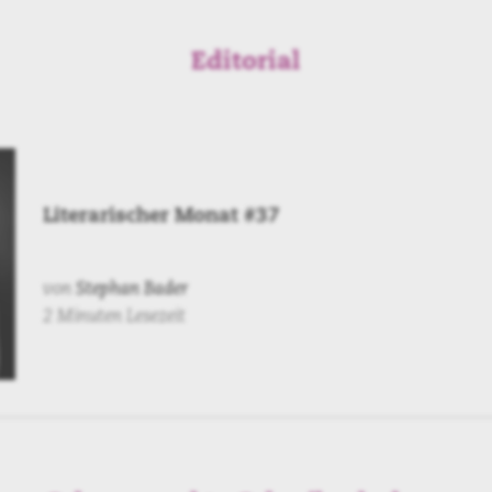
Editorial
Literarischer Monat #37
von
Stephan Bader
2 Minuten Lesezeit