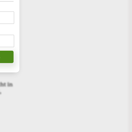
 einem
r einem
richtet
ht in
,