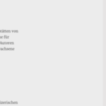
stätten von
e für
 Autoren
ewachsene
izerischen