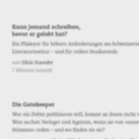
Kann jemand schreiben,
bevor er gelebt hat?
Ein Plädoyer für höhere Anforderungen am Schweizeri
Literaturinstitut – und für reifere Studierende.
von
Silvio Huonder
7 Minuten Lesezeit
Die Gatekeeper
Wer ein Debüt publizieren will, kommt an ihnen nicht v
Wen suchen Verleger und Agenten, wenn sie von «neue
Stimmen» reden – und wo finden sie sie?