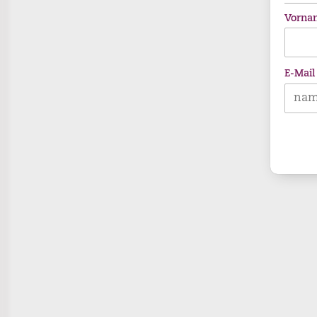
Vorna
E-Mail
Regina
Dürig,
zvg.