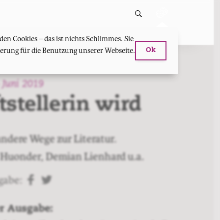
en Cookies – das ist nichts Schlimmes. Sie
hterung für die Benutzung unserer Webseite.
Ok
 Juni 2019
stellerin wird
ndere Wege zur Literatur.
o Huonder, Demian Lienhard u.a.
sgabe:
teilen
twittern
er Ausgabe: