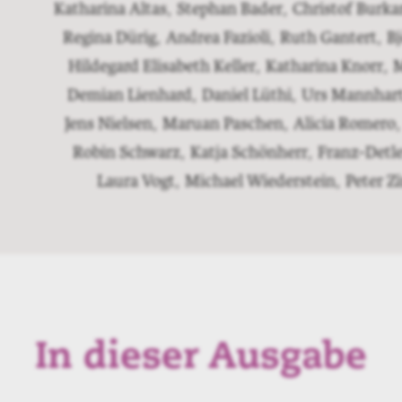
Katharina Altas
,
Stephan Bader
,
Christof Burka
Regina Dürig
,
Andrea Fazioli
,
Ruth Gantert
,
B
Hildegard Elisabeth Keller
,
Katharina Knorr
,
M
Demian Lienhard
,
Daniel Lüthi
,
Urs Mannhar
Jens Nielsen
,
Maruan Paschen
,
Alicia Romero
,
Robin Schwarz
,
Katja Schönherr
,
Franz-Detle
Laura Vogt
,
Michael Wiederstein
,
Peter 
In dieser Ausgabe