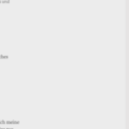
s
und
ches
ich meine