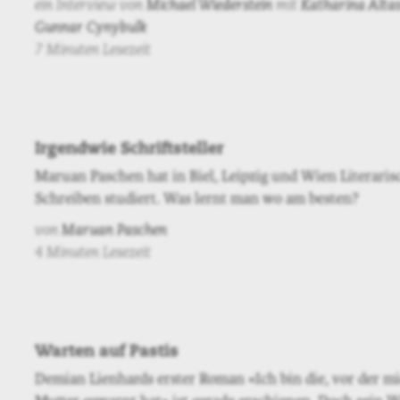
ein Interview von
Michael Wiederstein
mit
Katharina Alta
Gunnar Cynybulk
7 Minuten Lesezeit
Irgendwie Schriftsteller
Maruan Paschen hat in Biel, Leipzig und Wien Literaris
Schreiben studiert. Was lernt man wo am besten?
von
Maruan Paschen
4 Minuten Lesezeit
Warten auf Pastis
Demian Lienhards erster Roman «Ich bin die, vor der m