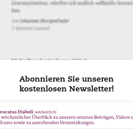
Literaturinstitut, «durfte» ich endlich «offiziell» literar
ben.
von
Johannes Morgenthaler
2 Minuten Lesezeit
Mehr Durchmischung, bitte!
Die Schreibschule und ich #2: Meine Klasse war ziemli
homogen zusammengesetzt, was soziale Herkunft und
Abonnieren Sie unseren
Ausbildungsniveau betraf.
kostenlosen Newsletter!
von
Martina Momo Kunz
2 Minuten Lesezeit
vocatus Diaboli
(wöchentlich)
n wöchentlicher Überblick zu unseren neusten Beiträgen, Videos 
dcasts sowie zu anstehenden Veranstaltungen.