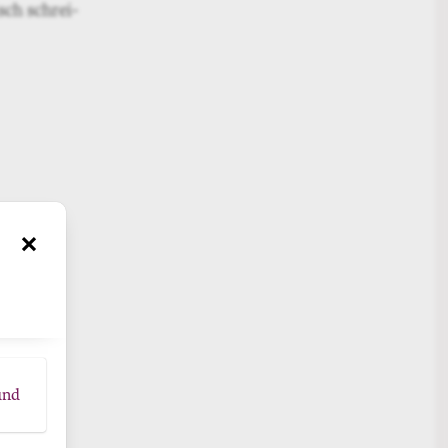
isch schrei­
ch
×
und