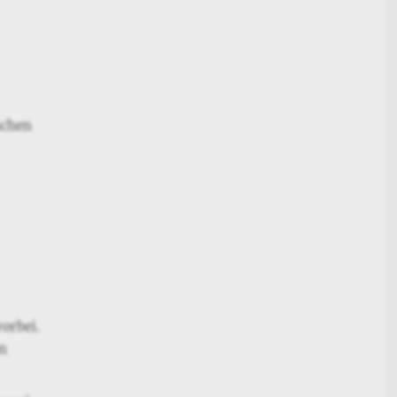
schen
orbei.
n