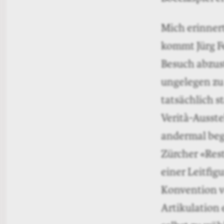
Mich erinnert
kommt Jürg Fe
Besuch abzus
ungelegen zu
tatsächlich s
Verità-Ausst
andermal beg
Zürcher «Res
einer Leitfig
Konvention ve
Artikulation 