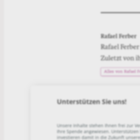
Rafael Ferber
Rafael Ferber
Zuletzt von i
Alles von Rafael F