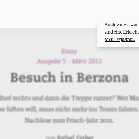
Auch wir verwend
sind eine Erleic
Mehr erfahren.
Essay
Ausgabe 5 - März 2012
Besuch in Berzona
hof rechts und dann die Treppe runter? Wer Ma
 lüften will, muss nicht mehr ins Tessin fahren
Nachlese zum Frisch-Jahr 2011.
von
Rafael Ferber