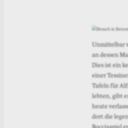
Unmittelbar v
an dessen Mau
Dies ist ein 
einer Tessine
Tafeln für Al
lebten, gibt 
heute verlas
dort die lege
Bocciaspiel e