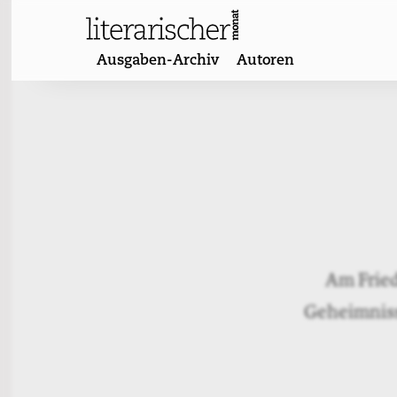
Skip
to
content
Ausgaben-Archiv
Autoren
Am Fried
Geheimnisse