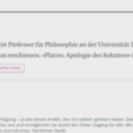
 ist Professor für Philosophie an der Universität
hm erschienen: «Platon: Apologie des Sokrates» (
erber lesen