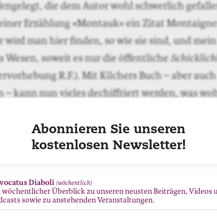
engelegt, die dem Autor wohl schwerlich gefalle
 seiner Erzählung «Montauk» ein Zitat Montaigne
 wird man hier finden, so wie sie sind, und mein
 Wesen, soweit es nur die öffentliche
Schicklich
ervorhebung R.F.). Mit Kilchers Buch – aber auc
 – kann nun vieles dechiffriert werden, was wo
ffentlichen Schicklichkeit» sprengt. Man erfähr
von Max Frischs zweiter Frau Marianne Frisch-Oe
Abonnieren Sie unseren
amerikanische Schriftsteller Donald Barthelme.
kostenlosen Newsletter!
ine
zu ziehen, zwischen dem, was wert ist, veröff
em, was es nicht ist? Evident nach diesem Frisch
vocatus Diaboli
(wöchentlich)
n wöchentlicher Überblick zu unseren neusten Beiträgen, Videos 
heute wissenschaftlich und verlegerisch zu lohne
dcasts sowie zu anstehenden Veranstaltungen.
n einem Autor einmal schriftlich niedergelegt wu