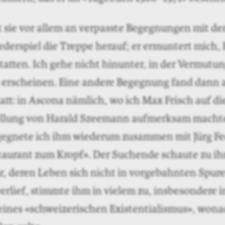
 sie vor allem an verpasste Begegnungen mit de
derspiel die Treppe herauf; er ermuntert mich, 
tatten. Ich gehe nicht hinunter, in der Vermutu
 erscheinen. Eine andere Begegnung fand dann 
tatt: in Ascona nämlich, wo ich Max Frisch auf d
ellung von Harald Szeemann aufmerksam machte
egnete ich ihm wiederum zusammen mit Jürg Fe
taurant zum Kropf». Der Suchende schaute zu ih
ur, deren Leben sich nicht in vorgebahnten Spur
rlief, stimmte ihm in vielem zu, insbesondere i
eines «schweizerischen Existentialismus», wonac