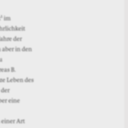
1
t
im
hrlichkeit
Jahre der
 aber in den
u
eas B.
nze Leben des
 der
ber eine
 einer Art