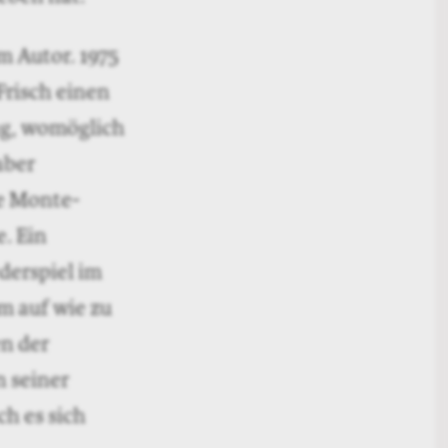
m Autor. 1975
Frisch einen
ng, womöglich
aber
ie Monte-
. Ein
derspiel im
m auf wie zu
en der
n seiner
h es sich