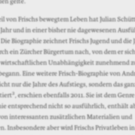
len gelte.
il von Frischs bewegtem Leben hat Julian Schüt
Jahr und in einer bisher nie dagewesenen Ausfü
 Die Biographie zeichnet Frischs Jugend und die 
ch ein Zürcher Bürgertum nach, von dem er sich
r wirtschaftlichen Unabhängigkeit zunehmend z
begann. Eine weitere Frisch-Biographie von Andr
nicht nur die Jahre des Aufstiegs, sondern das ga
2
tiert
, erschien ebenfalls 2011. Sie ist dem Genre
ie entsprechend nicht so ausführlich, enthält a
von interessanten zusätzlichen Materialien und
. Insbesondere aber wird Frischs Privatleben in