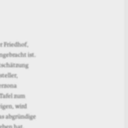
r Friedhof,
ngebracht ist.
rtschätzung
teller,
Berzona
 Tafel zum
igen, wird
das abgründige
eben hat.