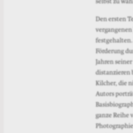
selbst zu wäh
Den ersten Te
vergangenen 
festgehalten.
Förderung dur
Jahren seine
distanzieren 
Kilcher, die 
Autors porträ
Basisbiograph
ganze Reihe 
Photographien