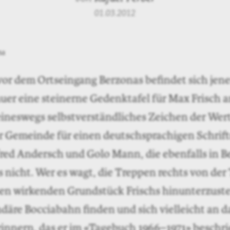
01.03.2012
or dem Ortseingang Berzonas befindet sich jene
er eine steinerne Gedenktafel für Max Frisch a
keineswegs selbstverständliches Zeichen der We
r Gemeinde für einen deutschsprachigen Schrifts
fred Andersch und Golo Mann, die ebenfalls in 
es nicht. Wer es wagt, die Treppen rechts von der
sen wirkenden Grundstück Frischs hinunterzuste
ndäre Bocciabahn finden und sich vielleicht an 
rinnern, das er im «Tagebuch 1966–1971» beschri