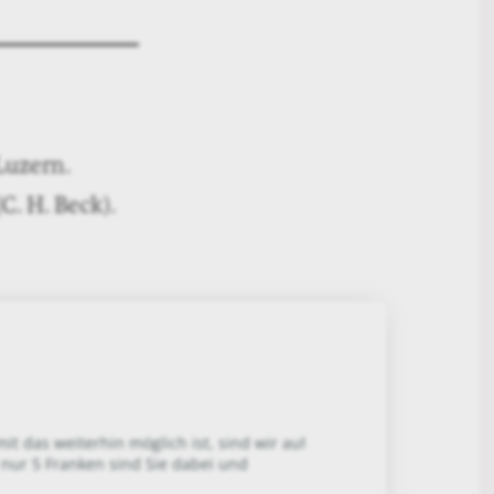
 Luzern.
C. H. Beck).