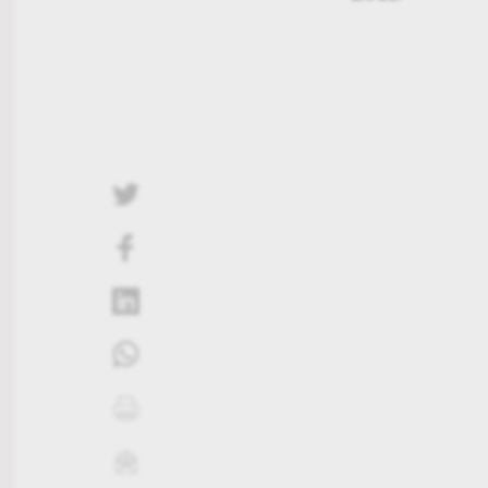
twittern
liken
teilen
teilen
drucken
mailen