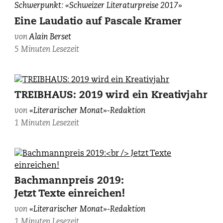
Pascale
Schwerpunkt: «Schweizer Literaturpreise 2017»
Kramer,
Eine Laudatio auf Pascale Kramer
fotografiert
von
Alain Berset
von
5 Minuten Lesezeit
Corine
Stoll.
TREIBHAUS: 2019 wird ein Kreativjahr
von
«Literarischer Monat»-Redaktion
1 Minuten Lesezeit
Bachmannpreis 2019:
Jetzt Texte einreichen!
von
«Literarischer Monat»-Redaktion
1 Minuten Lesezeit