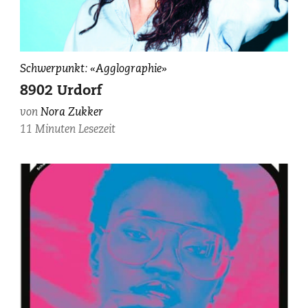
photographiert
Schwerpunkt: «Agglographie»
von
8902 Urdorf
Anni
von
Nora Zukker
Katrin
11 Minuten Lesezeit
Elmer.