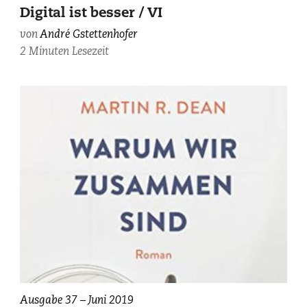
Theisohn,
Digital ist besser / VI
Julia
von
André Gstettenhofer
Salome
2 Minuten Lesezeit
Nauer;
photographiert
von
Michael
Wiederstein.
Ausgabe 37 – Juni 2019