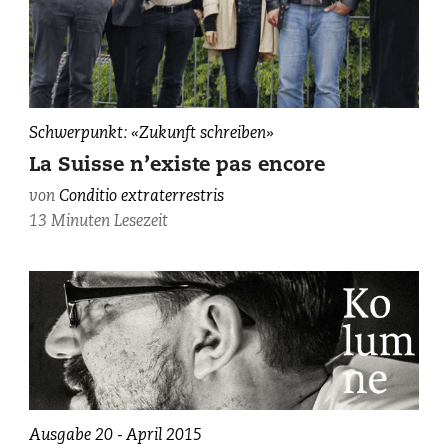
Team
Schwerpunkt: «Zukunft schreiben»
«Conditio
La Suisse n’existe pas encore
extraterrestris»
von
Conditio extraterrestris
(von
13 Minuten Lesezeit
links):
Boris
Buzek,
Philipp
Auchter,
Mateusz
Cwik,
Krystina
Schaub,
Ausgabe 20 - April 2015
Philipp