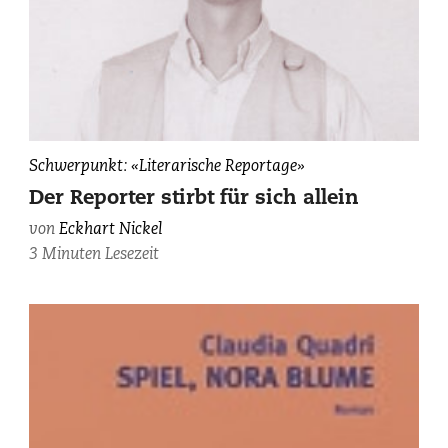
Eckhart
Schwerpunkt: «Literarische Reportage»
Nickel,
Der Reporter stirbt für sich allein
photographiert
von
Eckhart Nickel
von
3 Minuten Lesezeit
Jo
Magrean.