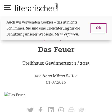
Skip
to
content
Auch wir verwenden Cookies – das ist nichts
Schlimmes. Sie sind eine Erleichterung für die
Ok
Ausgezeichnet
,
Treibhaus
Benutzung unserer Webseite.
Mehr erfahren.
Ausgabe 21 - Juli 2015
Das Feuer
Treibhaus: Gewinnertext 1 / 2015
von
Anna Milena Sutter
01.07.2015
twittern
liken
teilen
teilen
drucken
mailen