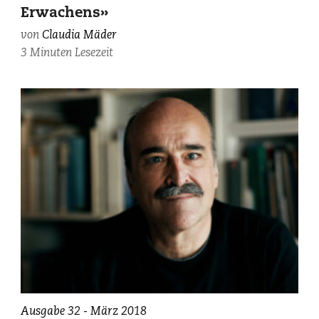
Erwachens»
von
Claudia Mäder
3 Minuten Lesezeit
Dumenic
Ausgabe 32 - März 2018