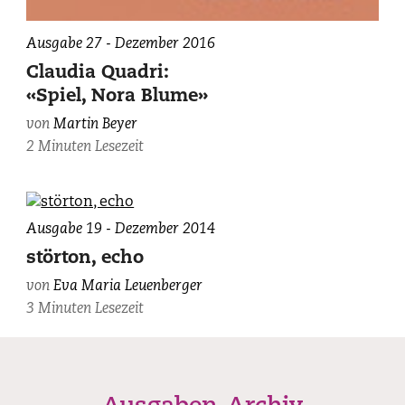
Ausgabe 27 - Dezember 2016
Claudia Quadri:
«Spiel, Nora Blume»
von
Martin Beyer
2 Minuten Lesezeit
Eva
Ausgabe 19 - Dezember 2014
Maria
störton, echo
Leuenberger,
von
Eva Maria Leuenberger
photographiert
3 Minuten Lesezeit
von
Michael
Wiederstein.