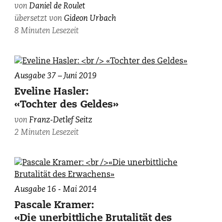
von
Daniel de Roulet
photographiert
übersetzt von
Gideon Urbach
von
Héloïse
8 Minuten Lesezeit
Jouanard
/
Libella.
Ausgabe 37 – Juni 2019
Eveline Hasler:
«Tochter des Geldes»
von
Franz-Detlef Seitz
2 Minuten Lesezeit
Ausgabe 16 - Mai 2014
Pascale Kramer:
«Die unerbittliche Brutalität des