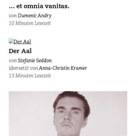
Andry,
… et omnia vanitas.
fotografiert
von
Dumenic Andry
von
10 Minuten Lesezeit
Ladina
Bischof.
Der Aal
von
Stefanie Seddon
übersetzt von
Anna-Christin Kramer
13 Minuten Lesezeit