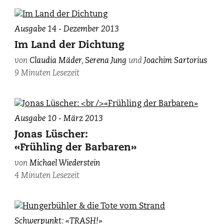
Joachim
Ausgabe 14 - Dezember 2013
Sartorius,
Im Land der Dichtung
photographiert
von
Claudia Mäder
,
Serena Jung
und
Joachim Sartorius
von
9 Minuten Lesezeit
Brigitte
Friedrich
/
SZ
Ausgabe 10 - März 2013
Photo.
Jonas Lüscher:
«Frühling der Barbaren»
von
Michael Wiederstein
4 Minuten Lesezeit
Illustration
Schwerpunkt: «TRASH!»