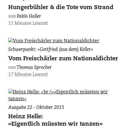
von
Hungerbühler & die Tote vom Strand
Corinne
von
Pablo Haller
Mock.
11 Minuten Lesezeit
«Die
Schwerpunkt: «Gottfried (aus dem) Keller»
Gefilde
Vom Freischärler zum Nationaldichter
der
von
Thomas Sprecher
Seligen»,
17 Minuten Lesezeit
Karikatur
zu
Gottfried
Kellers
100.
Ausgabe 22 - Oktober 2015
Geburtstag,
«Simplicissimus»
Heinz Helle:
vom
«Eigentlich müssten wir tanzen»