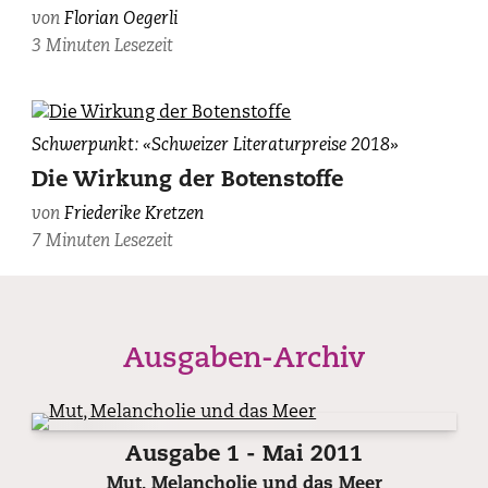
15.
von
Florian Oegerli
Juli
3 Minuten Lesezeit
1919.
Friederike
Schwerpunkt: «Schweizer Literaturpreise 2018»
Kretzen,
Die Wirkung der Botenstoffe
fotografiert
von
Friederike Kretzen
von
7 Minuten Lesezeit
Ladina
Bischof.
Ausgaben-Archiv
Ausgabe 1 - Mai 2011
Mut, Melancholie und das Meer