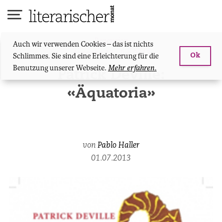
Skip
to
content
Rezension
Auch wir verwenden Cookies – das ist nichts
Ausgabe 12 - Juli 2013
Schlimmes. Sie sind eine Erleichterung für die
Ok
Benutzung unserer Webseite.
Mehr erfahren.
Patrick Deville:
«Äquatoria»
von
Pablo Haller
01.07.2013