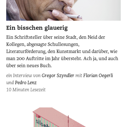
Pedro
Ein bisschen glauerig
Lenz,
Ein Schriftsteller über seine Stadt, den Neid der
photographiert
Kollegen, abgesagte Schullesungen,
von
Literaturförderung, den Kunstmarkt und darüber, wie
Daniel
man 200 Auftritte im Jahr übersteht. Ach ja, und auch
Rihs.
über sein neues Buch.
ein Interview von
Gregor Szyndler
mit
Florian Oegerli
und
Pedro Lenz
10 Minuten Lesezeit