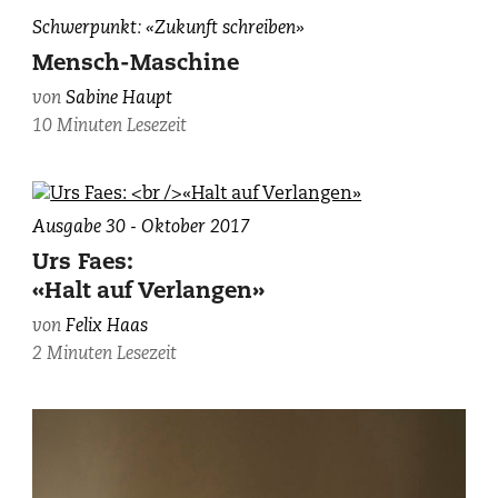
Sabine
Schwerpunkt: «Zukunft schreiben»
Haupt,
Mensch-Maschine
photographiert
von
Sabine Haupt
von
10 Minuten Lesezeit
David
Gagnebin-
de
Bons.
Ausgabe 30 - Oktober 2017
Urs Faes:
«Halt auf Verlangen»
von
Felix Haas
2 Minuten Lesezeit