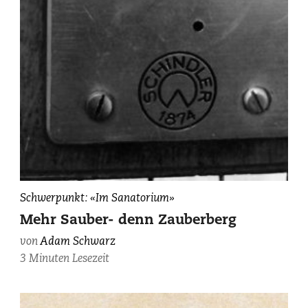
Ascenseur
Schwerpunkt: «Im Sanatorium»
des
Mehr Sauber- denn Zauberberg
Etablissements
von
Adam Schwarz
«Schatzalp»,
3 Minuten Lesezeit
photographiert
von
Adam