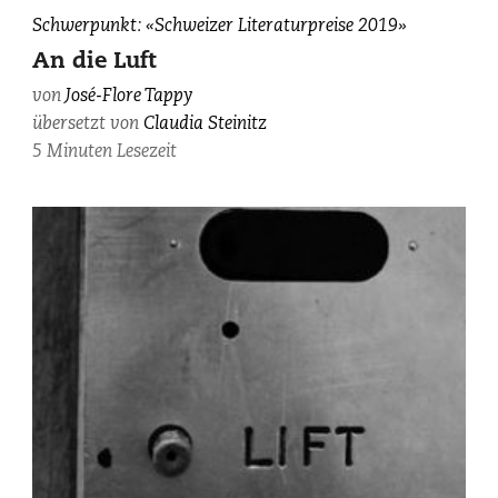
José-
Schwerpunkt: «Schweizer Literaturpreise 2019»
Flore
An die Luft
Tappy,
von
José-Flore Tappy
fotografiert
übersetzt von
Claudia Steinitz
von
Maurice
5 Minuten Lesezeit
Haas.