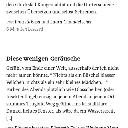
den Glücksfall Kongenialität und die Un-terschiede
zwischen Übersetzen und selbst Schreiben.
von
Ilma Rakusa
und
Laura Clavadetscher
6 Minuten Lesezeit
Philippe
Diese wenigen Geräusche
Jaccottet,
Gefühl vom Ende einer Welt, ausserhalb der ich nicht
photographiert
mehr atmen könnte. * Nichts als ein Büschel blasser
von
Veilchen, nichts als ein sehr kleines Mädchen… *
Ayse
Farben des Abends plötzlich wie Glasscheiben (oder
Yavas
Insektenflügel) einzig an jenem Abend an jenem Ort
/
stummes Trugbild Weg geöffnet ins kristallklare
KEYSTONE.
Dunkel lichtes Fenster, als wäre da ein Wasserstreif,
[…]