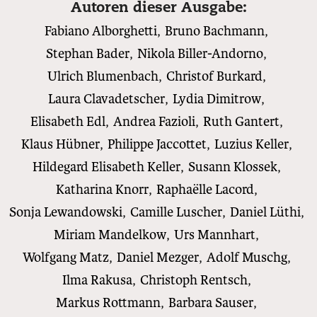
Autoren dieser Ausgabe:
Fabiano Alborghetti
,
Bruno Bachmann
,
Stephan Bader
,
Nikola Biller-Andorno
,
Ulrich Blumenbach
,
Christof Burkard
,
Laura Clavadetscher
,
Lydia Dimitrow
,
Elisabeth Edl
,
Andrea Fazioli
,
Ruth Gantert
,
Klaus Hübner
,
Philippe Jaccottet
,
Luzius Keller
,
Hildegard Elisabeth Keller
,
Susann Klossek
,
Katharina Knorr
,
Raphaëlle Lacord
,
Sonja Lewandowski
,
Camille Luscher
,
Daniel Lüthi
,
Miriam Mandelkow
,
Urs Mannhart
,
Wolfgang Matz
,
Daniel Mezger
,
Adolf Muschg
,
Ilma Rakusa
,
Christoph Rentsch
,
Markus Rottmann
,
Barbara Sauser
,