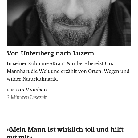
Urs
Von Unteriberg nach Luzern
Mannhart,
In seiner Kolumne «Kraut & rüber» bereist Urs
fotografiert
Mannhart die Welt und erzählt von Orten, Wegen und
von
wilder Naturkulinarik.
Beat
Schweizer.
von
Urs Mannhart
3 Minuten Lesezeit
zvg.
«Mein Mann ist wirklich toll und hilft