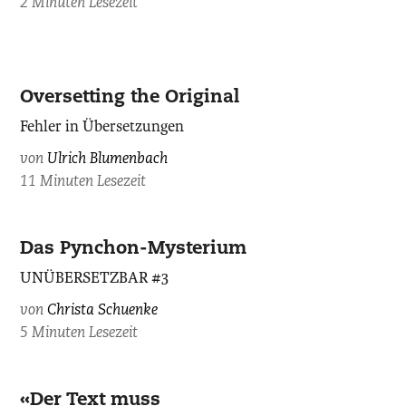
2 Minuten Lesezeit
Ulrich
Oversetting the Original
Blumenbach,
Fehler in Übersetzungen
imago
/
von
Ulrich Blumenbach
Martin
11 Minuten Lesezeit
Bäuml
Fotodesign.
Das Pynchon-Mysterium
UNÜBERSETZBAR #3
von
Christa Schuenke
5 Minuten Lesezeit
«Der Text muss