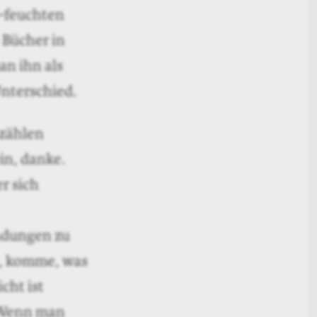
r nichts,
aher gilt:
r den grünen
t zu werden.
steller
hreibt auch
hwuchs haben
b
ei Büchern zu
ls in