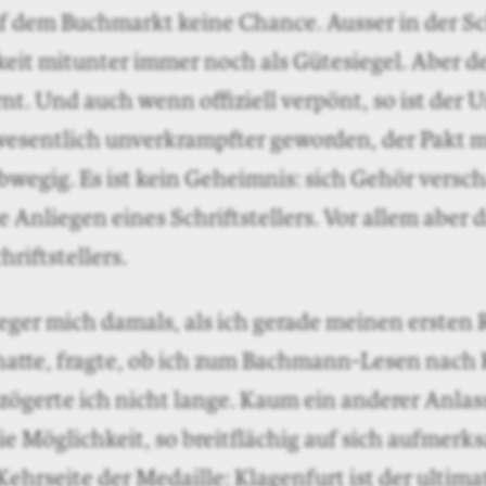
st: an neuen jungen Autoren mangelt es der Schw
daran liegen, dass man als Autor dort ein vergl
en führen kann – und das selbst dann, wenn ma
ft. Die Fülle von Werkbeiträgen, Förderbeiträg
ibt es andernorts in diesem Ausmass nicht.
e Unterstützung überhaupt den Nachwuchs? Verm
er geschrieben? Wahrscheinlich nicht. Während
ngig sind vom Goodwill der Kommissionen, Jury
, sind die Autoren im Rest der Welt abhängig v
e Schriftstellerkollegin von mir – sie lebt in Lon
erschiedenen Namen, den einen benutzt sie für d