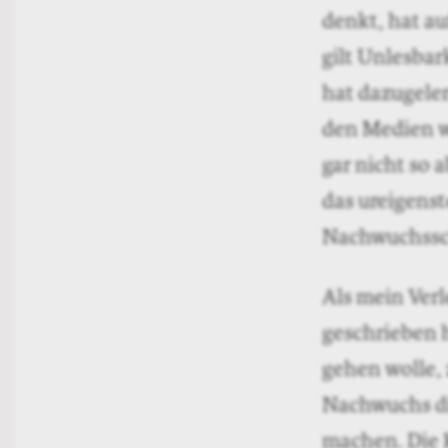
denn sicher i
Das mag auch 
bequemes Leb
Bücher verkau
Zuschüssen g
Fördert dies
deshalb bess
Autoren abhä
Institutionen
der Leser. Ein
unter zwei v