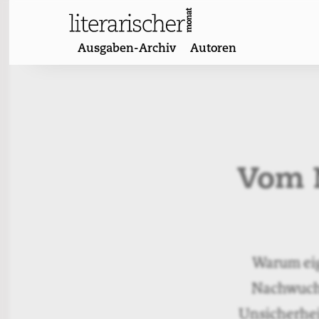
Skip
to
content
Ausgaben-Archiv
Autoren
Vom 
Warum eige
Nachwuchs
Unsicherhei