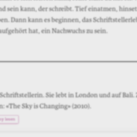
ennenlernte, haben danach nie wieder etwas ge
 lange Pausen zwischen ihren Büchern und einer
tspickel im Gesicht hatte (und einen schüchter
 ist inzwischen weltberühmt und verkauft seine
egenden Auflagen auf dem ganzen Globus. Ob ma
ypte› oder nicht – macht rückblickend keinen U
e ist es her, seit ich mich selbst zum Nachwuchs
e ich zurück? Den Erfolg so wieder erleben? Ne
: Was bedeutet denn Erfolg? Und an was lässt e
rfolg, wenn man einen Bestseller schreibt oder
ise bekommt oder Buchbesprechungen oder Einl
der ist Erfolg, wenn man einfach weiterschreib