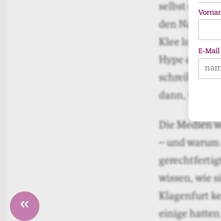
Nachwuchs die
Vorna
machen. Die K
Overkill. Gef
E-Mail
Kamera zerfet
Autorenseele
Medienpräsenz
verstecken? 
Scheinwerfer
fühlt sich so
Erfahrung. Er
der Welt auss
Finger verbr
«
Interviews u