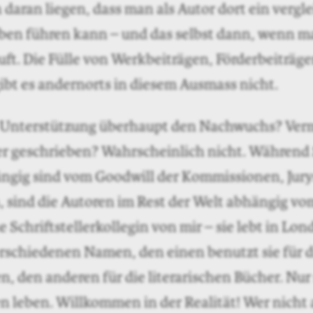
ich werde ich so oft gefragt, was ich vom litera
der Schweiz halte? Schwingt in der Frage eine 
 mit, ein Minderwertigkeitskomplex? Kein Grun