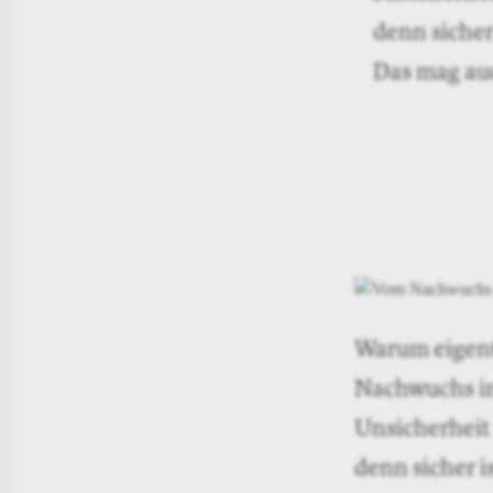
denn sicher
Das mag auc