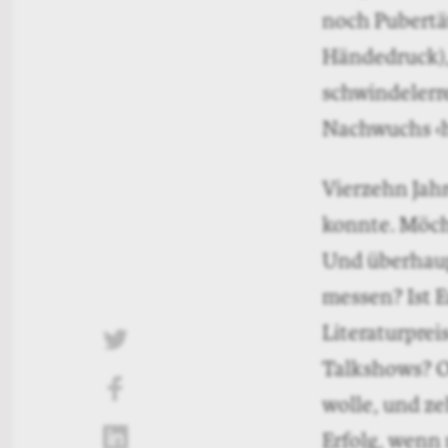
Schlaflose Nä
selbst die lä
den Nachwuch
Klee loben. S
Hype oder nic
schreibt, und
dann, wenn i
Die Medien w
– und warum 
gerechtfertig
wissen, wie s