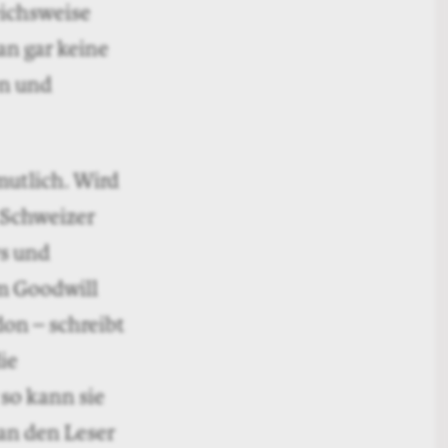
rischen
gewisse
d nirgends,