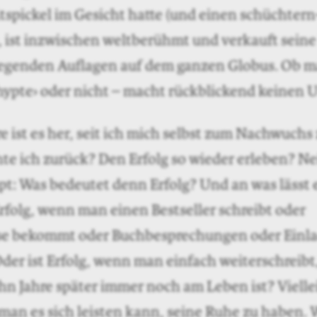
chte. Zu bereuen gibt es für den Nachwuchsauto
ngste Party endet spätestens bei Morgengrauen. D
s soll man doch bitte ausgiebig feiern und übe
üsser Vogel Jugend verdient es allemal, zelebrier
ht Hype, langfristig ändert es nichts: ein Schrift
 er schreibt nicht nur, wenn alle klatschen, er sc
hm gerade einmal niemand zuhört.
erden immer ein besonderes Interesse am Nac
auch nicht? Das Neue ist immer faszinierend. O
t oder nicht. Es ist unmöglich, nach ein oder zw
ich ein Autor entwickeln wird. Viele, die ich dama