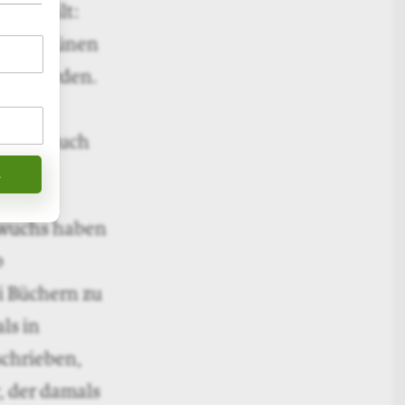
sam zu
tive mediale
 laufender
 gnadenloser
eibstube
st einmal im
n Einsamkeit
s geht über
nicht genug
en, die
as zu den
 Paranoia.