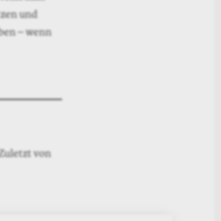
schrieben,
, der damals
n-feuchten
 Bücher in
n ihn als
nterschied.
 zählen
in, danke.
r sich
adungen zu
t, komme, was