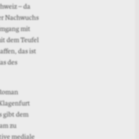
eiz nicht.
eichsweise
n gar keine
en und
utlich. Wird
 Schweizer
s und
om Goodwill
don – schreibt
ie