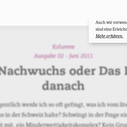
Auch wir verwend
sind eine Erleic
Mehr erfahren.
Kolumne
Ausgabe 02 - Juni 2011
Nachwuchs oder Das 
danach
ntlich werde ich so oft gefragt, was ich vom li
 in der Schweiz halte? Schwingt in der Frage ei
t mit, ein Minderwertigkeitskomplex? Kein Gru