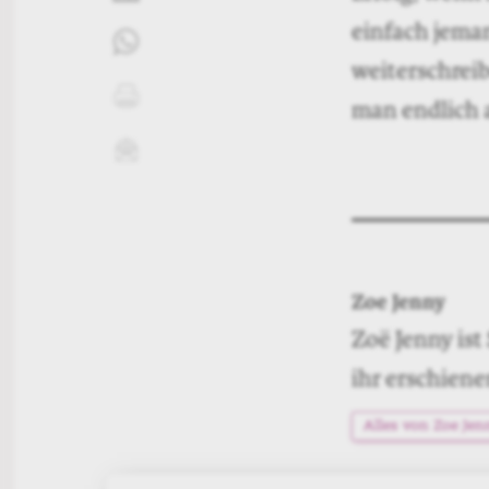
Klagenfurt k
einige hatten
noch Pubertä
Händedruck),
schwindelerr
Nachwuchs ‹h
Vierzehn Jahr
konnte. Möcht
Und überhaupt
messen? Ist E
Literaturpre
twittern
Talkshows? O
liken