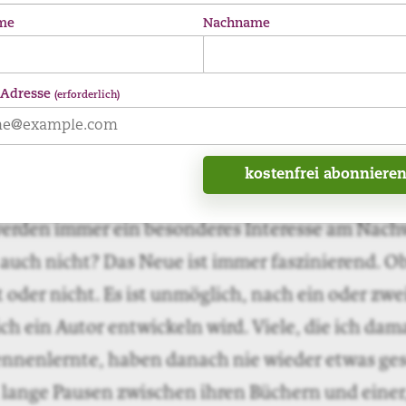
 Möglichkeit, so breitflächig auf sich aufmerk
me
Nachname
ehrseite der Medaille: Klagenfurt ist der ultima
ilmt werden, während der vorgetragene Text vor
 Adresse
(erforderlich)
zt wird, ist sicherlich nichts für angeschlagene
n. Soll sich ein Nachwuchsautor trotzdem solch
 aussetzen – oder sich doch besser in der Schr
Nun, um sich verstecken zu können, muss man er
licht gestanden haben. Und nach hundert Jahre
gar kaltes Scheinwerferlicht ganz warm an. Nicht
fahrung ist Gold. Der Nachwuchs kann sich gar 
etzen, Fehler machen, sich aus dem Fenster lehn
ennen. Nach dem Motto:
work hard, play hard
. W
nd Buchsignierungen hinzukommt: Writers block.