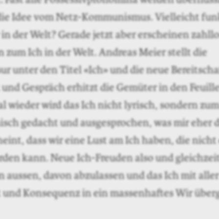
 die Idee vom Netz-Kommunismus. Vielleicht funk
r in der Welt? ­Gerade jetzt aber erscheinen zahll
zum Ich in der Welt. Andreas Meier stellt die
ur unter den Titel «Ich» und die neue Bereitscha
k und Gespräch erhitzt die Gemüter in den Feuille
 wieder wird das Ich nicht lyrisch, sondern zum
isch gedacht und ausgesprochen, was mir eher d
eint, dass wir eine Lust am Ich haben, die nicht
rden kann. Neue Ich-Freuden also und gleichzeit
 aussen, davon abzulassen und das Ich mit ­aller
 und Konsequenz in ein massenhaftes Wir über