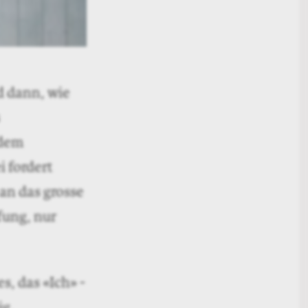
d dann, wie
 dem
i fordert
an das grosse
fung, nur
es, das «Ich» ­
ig.