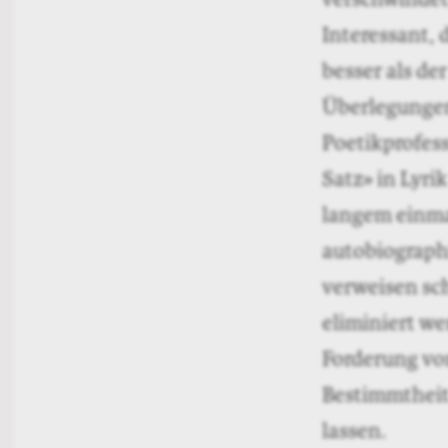
Interessant,
besser als de
Überlegungen 
Poetikprofess
Satz» in Lyri
langem einmal
autobiograph
verweisen sch
eliminiert we
Forderung von
Bestimmtheit
lassen.