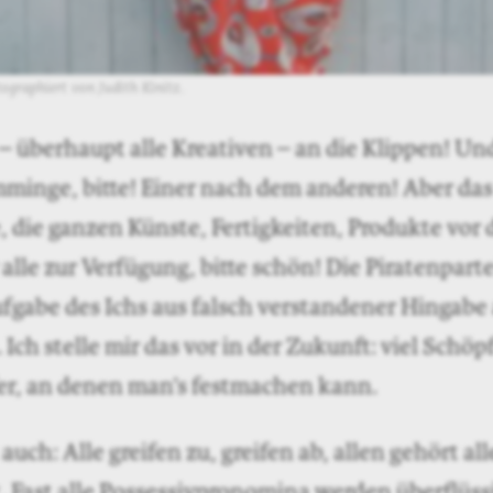
graphiert von Judith Kinitz.
– überhaupt alle Kreativen – an die Klippen! Un
mminge, bitte! Einer nach dem anderen! Aber das
 die ganzen Künste, Fertig­keiten, Produkte vor
alle zur Verfügung, bitte schön! Die ­Piratenparte
fgabe des Ichs aus falsch verstandener Hingabe 
Ich stelle mir das vor in der Zukunft: viel Schöp
er, an denen man’s festmachen kann.
uch: Alle greifen zu, greifen ab, allen gehört all
 Fast alle Possessivpronomina werden überflüss