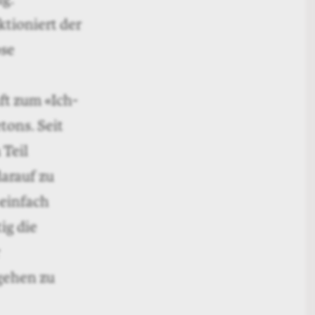
tioniert der
ose
ft zum «Ich-
tons. Seit
 Teil
arauf zu
 einfach
ig die
gehen zu