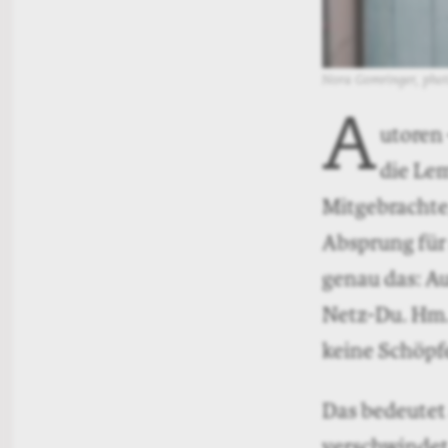
Nora Gomringer, photo
A
utoren 
die Le
Mitgebrachte,
Absprung für 
genau das: Au
Netz-Du. Hm. 
keine Schöpf
Das bedeutet a
verschwindet.