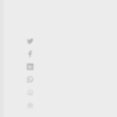
twittern
liken
teilen
teilen
drucken
mailen