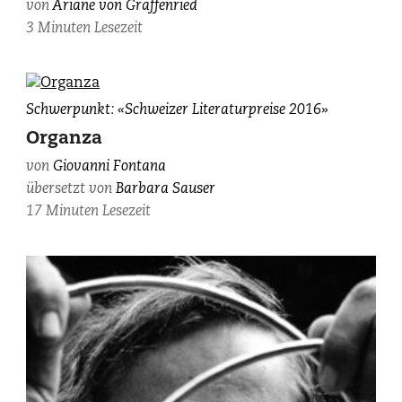
von
Ariane von Graffenried
photographiert
3 Minuten Lesezeit
von
Claudia
Herzog.
Giovanni
Schwerpunkt: «Schweizer Literaturpreise 2016»
Fontana,
Organza
fotografiert
von
Giovanni Fontana
von
übersetzt von
Barbara Sauser
Mario
Del
17 Minuten Lesezeit
Curto.