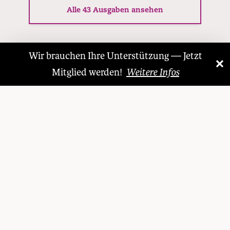
Alle 43 Ausgaben ansehen
Wir brauchen Ihre Unterstützung — Jetzt
×
«
»
Mitglied werden!
Weitere Infos
Das Schweizer Literaturmagazin.
Kontakt
LITERARISCHER MONAT
SMH VERLAG AG
Sihlstrasse 95
8001 Zürich