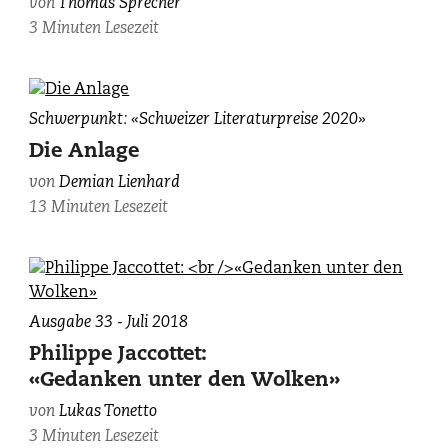
von
Thomas Sprecher
3 Minuten Lesezeit
Demian
Schwerpunkt: «Schweizer Literaturpreise 2020»
Lienhard,
Die Anlage
fotografiert
von
Demian Lienhard
von
13 Minuten Lesezeit
Younès
Klouche/BAK.
Ausgabe 33 - Juli 2018
Philippe Jaccottet:
«Gedanken unter den Wolken»
von
Lukas Tonetto
3 Minuten Lesezeit