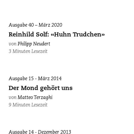
Ausgabe 40 – März 2020
Reinhild Solf: «Huhn Trudchen»
von
Philipp Neudert
3 Minuten Lesezeit
«Einer,
Ausgabe 15 - März 2014
der
Der Mond gehört uns
sich
von
Matteo Terzaghi
wohl
9 Minuten Lesezeit
ein
Gläschen
Raketentreibstoff
zu
Ausgabe 14 - Dezember 2013