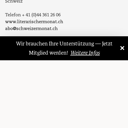
Schweiz
Telefon + 41 (0)44 361 26 06
www.literarischermonat.ch
abo@schweizermonat.ch
Wir brauchen Ihre Unterstützung — Jetzt
Folgen Sie uns auf
×
«
»
Mitglied werden!
Weitere Infos
Facebook
Twitter
LinkedIn
Instagram
© 1921 – 2026 Literarischer Monat
Datenschutzerklärung