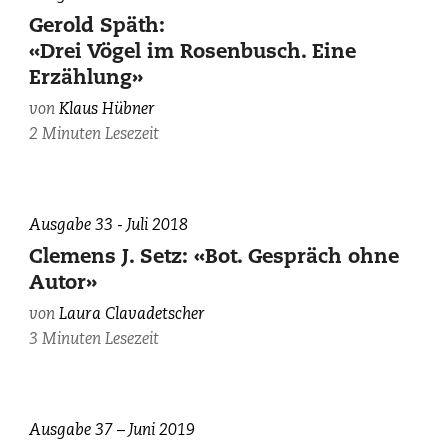
viel
gegönnt
Gerold Späth:
hat,
«Drei Vögel im Rosenbusch. Eine
ist
Erzählung»
der
von
Klaus Hübner
deutsche
2 Minuten Lesezeit
Ingenieur
Wernher
von
Braun...»
Ausgabe 33 - Juli 2018
/
Clemens J. Setz: «Bot. Gespräch ohne
Photo:
Autor»
fotolia.
von
Laura Clavadetscher
3 Minuten Lesezeit
Ausgabe 37 – Juni 2019