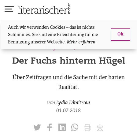
Skip
to
content
Auch wir verwenden Cookies – das ist nichts
Schlimmes. Sie sind eine Erleichterung für die
Ok
Schwerpunkt: «Übersetzen»
Benutzung unserer Webseite.
Mehr erfahren.
Ausgabe 33 - Juli 2018
Der Fuchs hinterm Hügel
Über Zeitfragen und die Sache mit der harten
Realität.
von
Lydia Dimitrow
01.07.2018
twittern
liken
teilen
teilen
drucken
mailen