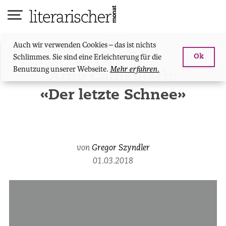
Skip
to
content
Kurzkritik
Auch wir verwenden Cookies – das ist nichts
Ausgabe 32 - März 2018
Schlimmes. Sie sind eine Erleichterung für die
Ok
Benutzung unserer Webseite.
Mehr erfahren.
Arno Camenisch:
«Der letzte Schnee»
von
Gregor Szyndler
01.03.2018