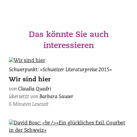
Das könnte Sie auch
interessieren
Claudia
Schwerpunkt: «Schweizer Literaturpreise 2015»
Quadri,
Wir sind hier
fotografiert
von
Claudia Quadri
von
übersetzt von
Barbara Sauser
Sébastien
Agnetti
6 Minuten Lesezeit
(BAK).