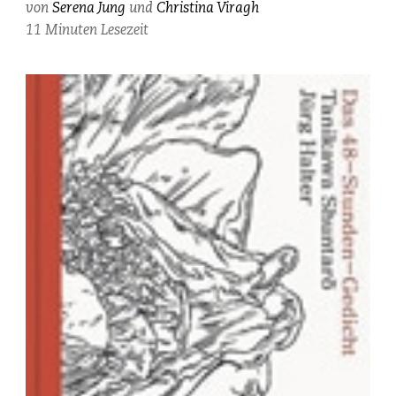
von
Serena Jung
und
Christina Viragh
Marie,
11 Minuten Lesezeit
photographiert
von
Serena
Jung.