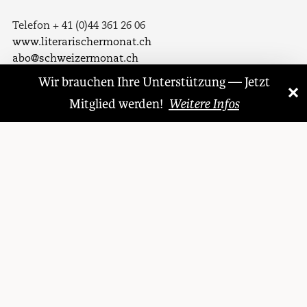
Telefon + 41 (0)44 361 26 06
www.literarischermonat.ch
abo@schweizermonat.ch
Wir brauchen Ihre Unterstützung — Jetzt
×
«
»
Folgen Sie uns auf
Mitglied werden!
Weitere Infos
Facebook
Twitter
LinkedIn
Instagram
© 1921 – 2026 Literarischer Monat
Datenschutzerklärung
Allgemeine Geschäftsbedingungen