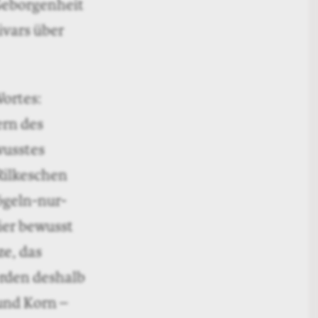
 Geborgenheit
ivars über
ortes:
ern des
wusstes
Rilkeschen
ögeln-nur-
hier bewusst
ze, das
erden deshalb
 und Korn –