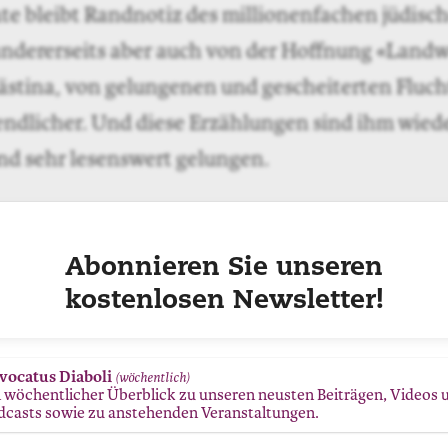
te bleibt Randnotiz des millionenfachen jüdisch
 andererseits aber auch von der Hoffnung «Landw
ästina, von gelungenen und gescheiterten Fluc
gendlicher. Und diese Erzählungen sind ihm wie
nd sehr lesenswert gelungen.
mer in Brandenburg
. Berlin: Suhrkamp, 2014.
Abonnieren Sie unseren
kostenlosen Newsletter!
vocatus Diaboli
(wöchentlich)
n wöchentlicher Überblick zu unseren neusten Beiträgen, Videos 
dcasts sowie zu anstehenden Veranstaltungen.