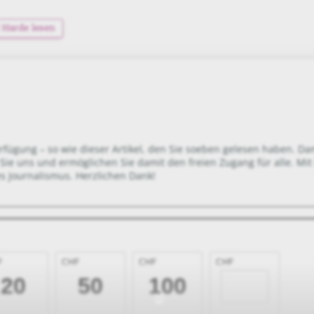
 Harde lesen
»