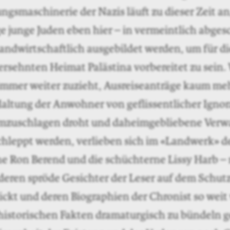
ngsmaschinerie der Nazis läuft zu dieser Zeit a
ge junge Juden eben hier – in vermeintlich abges
landwirtschaftlich ausgebildet werden, um für d
 ersehnten Heimat ­Palästina vorbereitet zu sein
immer weiter zuzieht, Ausreiseanträge kaum meh
altung der Anwohner von geflissentlicher Ignora
mzuschlagen droht und daheimgebliebene Verwa
chleppt werden, verlieben sich im «Landwerk» d
e Ron Berend und die schüchterne Lissy Harb – 
 deren spröde Gesichter der Leser auf dem Schu
ickt und ­deren Biographien der Chronist so weit 
historischen Fakten dramaturgisch zu bündeln g