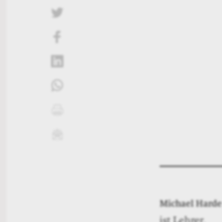
twittern
liken
teilen
teilen
drucken
mailen
Michael Harde
ist Lehrer.