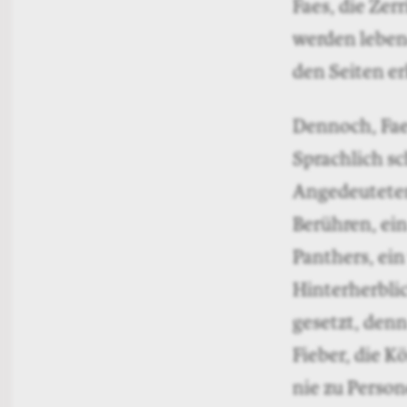
Faes, die Zer
werden lebend
den Seiten er
Dennoch, Fae
Sprachlich sc
Angedeuteten
Berühren, ein
Panthers, ein
Hinterherblic
gesetzt, denn
Fieber, die K
nie zu Person