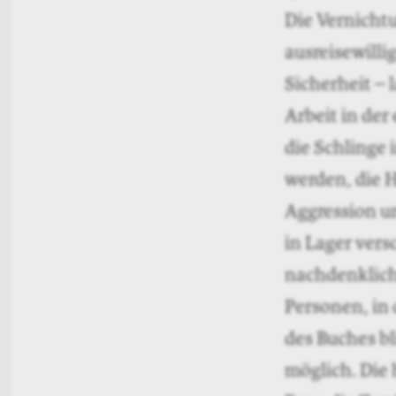
Die Vernichtu
ausreisewilli
Sicherheit – 
Arbeit in der
die Schlinge 
werden, die H
Aggression u
in Lager vers
nachdenklich
Personen, in
des Buches bl
möglich. Die 