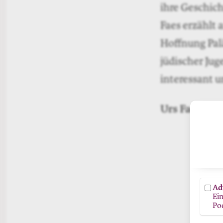
ihre Geschich
Faes erzählt
Hoffnung Pal
jüdischer ­Ju
interessant u
Urs Faes:
Som
Ad
Ei
Po