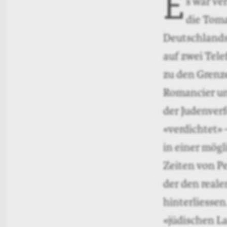
E
s war ve
die Toma
Deutschlands
auf zwei Tel
zu den Grenze
Romancier und
der Judenverf
«verdichtet»
in einer mög
Zeiten von Pe
der den reale
hinterliessen
«jüdischen L