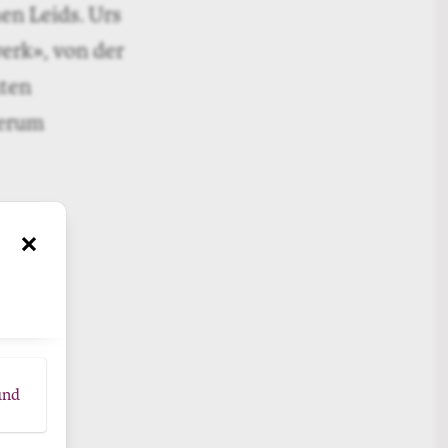
en Leids. Urs
erk», von der
hten
derum
×
und