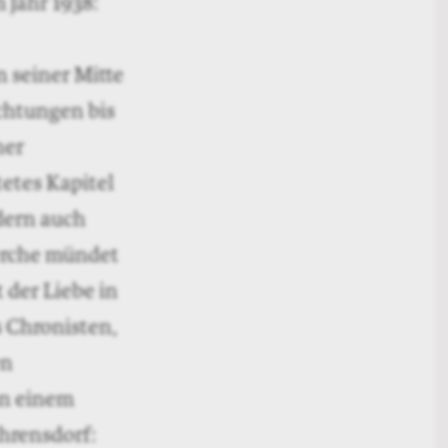
 Jahr 1938:
 seiner Mitte
chtungen bis
her
etes Kapitel
dern auch
herche mündet
der Liebe in
s Chronisten,
en
in einem
hrensdorf: