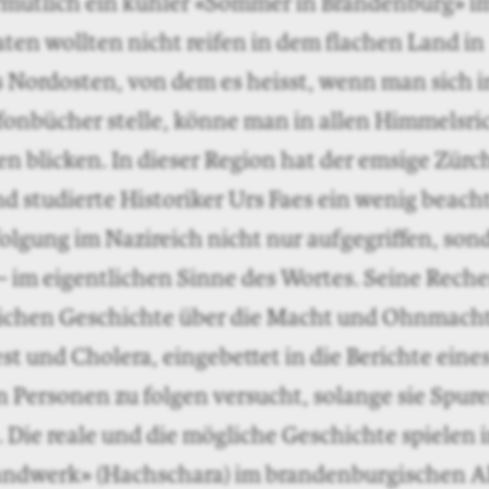
rmutlich ein kühler «Sommer in Brandenburg» im
ten wollten nicht reifen in dem flachen Land in
 Nordosten, von dem es heisst, wenn man sich in
efonbücher stelle, könne man in allen Himmelsri
n blicken. In dieser Region hat der emsige Zürc
 studierte Historiker Urs Faes ein wenig beacht
olgung im Nazireich nicht nur aufgegriffen, son
 – im eigentlichen Sinne des Wortes. Seine Rec
lichen Geschichte über die Macht und Ohnmacht 
st und Cholera, eingebettet in die Berichte eine
n Personen zu folgen versucht, solange sie Spur
. Die reale und die mögliche Geschichte spielen 
andwerk» (Hachschara) im brandenburgischen A