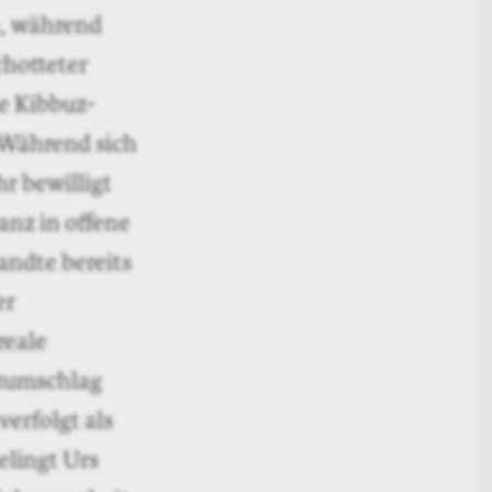
n, während
chotteter
ie Kibbuz-
. Während sich
r bewilligt
nz in ­offene
ndte bereits
er
reale
tzumschlag
verfolgt als
elingt Urs