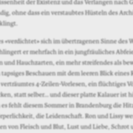
rissenheit der Existenz und das Verlangen nach
ig, ohne dass ein verstaubtes Hüsteln des Arch
klingt.
s «verdichtet» sich im übertragenen Sinne des W
hlingert er mehrfach in ein jungfräuliches Abfei
 und Hauchzarten, ein mehr streifendes als be
 tapsiges Beschauen mit dem leeren Blick eines 
 verträumtes 4-Zeilen-Vorlesen, ein flüchtiges V
ken, statt selber… und dieser platte Kalauer ist 
 es fehlt diesem Sommer in Brandenburg die Hit
örperlichkeit, die Leidenschaft. Ron und Lissy w
en von Fleisch und Blut, Lust und Liebe, Schrot