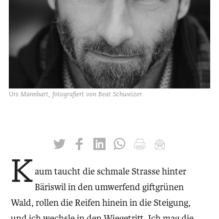
Urs Mannhart, fotografiert von Beat Schweizer.
twittern
liken
teilen
teilen
drucken
mailen
K
aum taucht die schmale Strasse hinter
Bäriswil in den umwerfend giftgrünen
Wald, rollen die Reifen hinein in die Steigung,
und ich wechsle in den Wiegetritt. Ich mag die