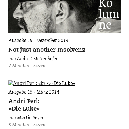
André
Ausgabe 19 - Dezember 2014
Gstettenhofer,
Not just another Insolvenz
photographiert
von
André Gstettenhofer
von
2 Minuten Lesezeit
Gunnar
Gilgen.
Ausgabe 15 - März 2014
Andri Perl:
«Die Luke»
von
Martin Beyer
3 Minuten Lesezeit