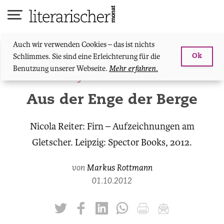
Skip
to
content
Auch wir verwenden Cookies – das ist nichts
Schlimmes. Sie sind eine Erleichterung für die
Ok
Kolumne: Sätze über Grate
Benutzung unserer Webseite.
Mehr erfahren.
Ausgabe 08 - Oktober 2012
Aus der Enge der Berge
Nicola Reiter: Firn – Aufzeichnungen am
Gletscher. Leipzig: Spector Books, 2012.
von
Markus Rottmann
01.10.2012
twittern
liken
teilen
teilen
drucken
mailen