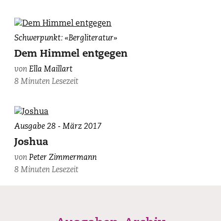
Ella
Schwerpunkt: «Bergliteratur»
Maillart
Dem Himmel entgegen
beim
von
Ella Maillart
Abstieg
8 Minuten Lesezeit
vom
Djengart-
Pass,
Kirgistan,
Ausgabe 28 - März 2017
1932.
©
Joshua
Succession
von
Peter Zimmermann
Ella
8 Minuten Lesezeit
Maillart
et
Musée
de