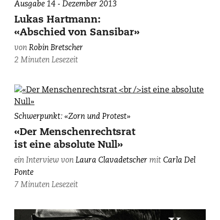
Ausgabe 14 - Dezember 2013
Lukas Hartmann:
«Abschied von Sansibar»
von
Robin Bretscher
2 Minuten Lesezeit
Carla
Schwerpunkt: «Zorn und Protest»
Del
«Der Menschenrechtsrat
Ponte,
ist eine absolute Null»
photographiert
von
ein Interview von
Laura Clavadetscher
mit
Carla Del
Laura
Ponte
Clavadetscher.
7 Minuten Lesezeit