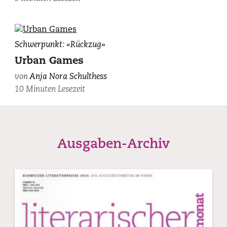
photographiert
von
Adrian
Bild:
Schwerpunkt: «Rückzug»
Moser.
Sarah
Urban Games
Jacky.
von
Anja Nora Schulthess
10 Minuten Lesezeit
Ausgaben-Archiv