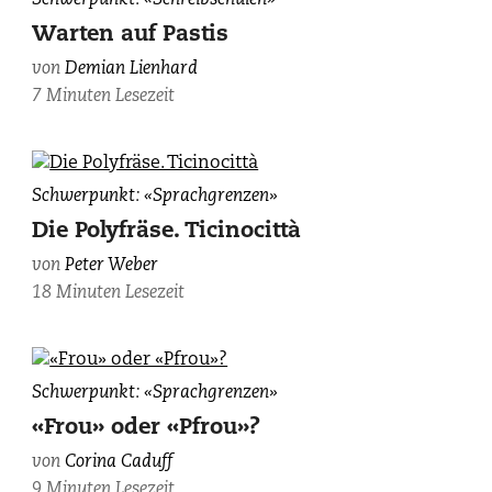
Lienhard,
Warten auf Pastis
fotografiert
von
Demian Lienhard
von
7 Minuten Lesezeit
Laura
J.
Gerlach.
AlpTransit-
Schwerpunkt: «Sprachgrenzen»
Baustelle
Die Polyfräse. Ticinocittà
im
von
Peter Weber
neuen
18 Minuten Lesezeit
Gotthardtunnel,
photographiert
von
Michael
Pedro
Schwerpunkt: «Sprachgrenzen»
Wiederstein.
Lenz
«Frou» oder «Pfrou»?
und
von
Corina Caduff
Guy
9 Minuten Lesezeit
Krneta,