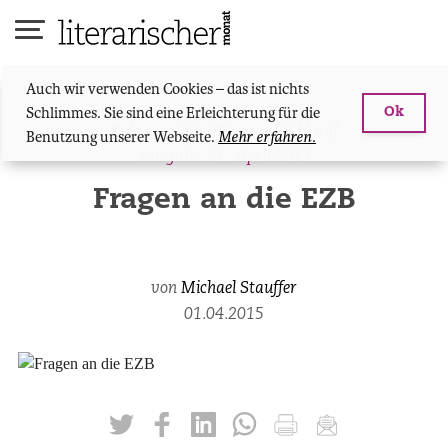
Skip
to
content
Auch wir verwenden Cookies – das ist nichts
Schlimmes. Sie sind eine Erleichterung für die
Ok
Kolumne: Stauffer regt (sich) auf
Benutzung unserer Webseite.
Mehr erfahren.
Ausgabe 20 - April 2015
Fragen an die EZB
von
Michael Stauffer
01.04.2015
twittern
liken
teilen
teilen
drucken
mailen