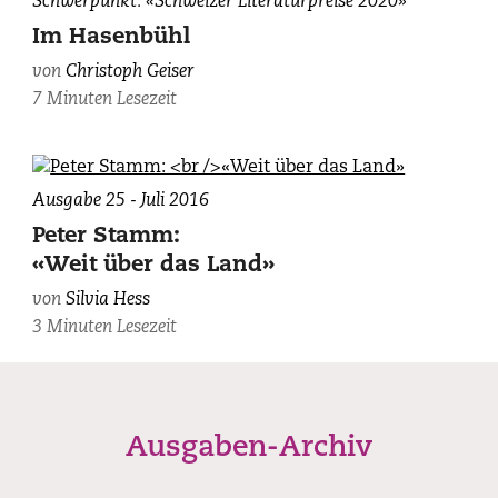
Schwerpunkt: «Schweizer Literaturpreise 2020»
Geiser,
Im Hasenbühl
fotografiert
von
Christoph Geiser
von
7 Minuten Lesezeit
Younès
Klouche/BAK.
Ausgabe 25 - Juli 2016
Peter Stamm:
«Weit über das Land»
von
Silvia Hess
3 Minuten Lesezeit
Ausgaben-Archiv