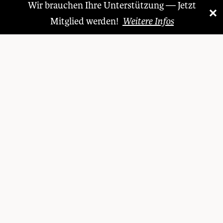
Wir brauchen Ihre Unterstützung — Jetzt
×
«
»
Mitglied werden!
Weitere Infos
Das Schweizer Literaturmagazin.
Kontakt
LITERARISCHER MONAT
SMH VERLAG AG
Sihlstrasse 95
8001 Zürich
Schweiz
Telefon + 41 (0)44 361 26 06