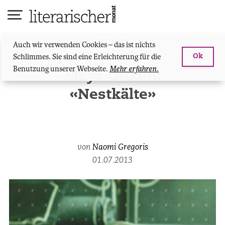
Skip
to
content
Kurzkritik
Auch wir verwenden Cookies – das ist nichts
Ausgabe 12 - Juli 2013
Schlimmes. Sie sind eine Erleichterung für die
Ok
Benutzung unserer Webseite.
Mehr erfahren.
Maya Onken:
«Nestkälte»
von
Naomi Gregoris
01.07.2013