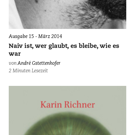
André
Ausgabe 15 - März 2014
Gstettenhofer,
Naiv ist, wer glaubt, es bleibe, wie es
photographiert
war
von
Michel
von
André Gstettenhofer
Gilgen.
2 Minuten Lesezeit