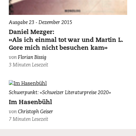
Ausgabe 23 - Dezember 2015
Daniel Mezger:
«Als ich einmal tot war und Martin L.
Gore mich nicht besuchen kam»
von
Florian Bissig
3 Minuten Lesezeit
Christoph
Schwerpunkt: «Schweizer Literaturpreise 2020»
Geiser,
Im Hasenbühl
fotografiert
von
Christoph Geiser
von
7 Minuten Lesezeit
Younès
Klouche/BAK.