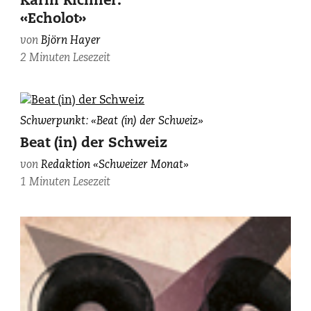
Karin Richner:
«Echolot»
von
Björn Hayer
2 Minuten Lesezeit
William
Schwerpunkt: «Beat (in) der Schweiz»
S.
Beat (in) der Schweiz
Burroughs
von
Redaktion «Schweizer Monat»
flog
1 Minuten Lesezeit
noch
Swissair.