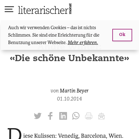
Skip
to
content
Kurzkritik
Auch wir verwenden Cookies – das ist nichts
Ausgabe 18 - Oktober 2014
Schlimmes. Sie sind eine Erleichterung für die
Ok
Benutzung unserer Webseite.
Mehr erfahren.
André Winter:
«Die schöne Unbekannte»
von
Martin Beyer
01.10.2014
twittern
liken
teilen
teilen
drucken
mailen
D
iese Kulissen: Venedig, Barcelona, Wien.