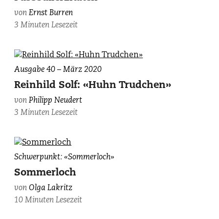
Corinne
Stoll.
von
Ernst Burren
3 Minuten Lesezeit
Ausgabe 40 – März 2020
Reinhild Solf: «Huhn Trudchen»
von
Philipp Neudert
3 Minuten Lesezeit
Olga
Schwerpunkt: «Sommerloch»
Lakritz,
Sommerloch
zvg.
von
Olga Lakritz
10 Minuten Lesezeit