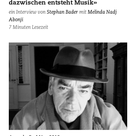
dazwischen entsteht Musik»
von
Paolo
ein Interview von
Stephan Bader
mit
Melinda Nadj
Dutto
Abonji
/
7 Minuten Lesezeit
13
Photos.