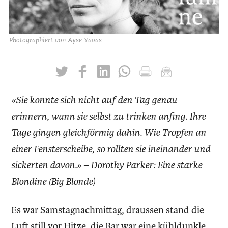
Photographiert von Ayse Yavas
twittern
liken
teilen
teilen
drucken
mailen
«Sie konnte sich nicht auf den Tag genau
erinnern, wann sie selbst zu trinken anfing. Ihre
Tage gingen gleichförmig dahin. Wie Tropfen an
einer Fensterscheibe, so rollten sie ineinander und
sickerten davon.» – Dorothy Parker: Eine starke
Blondine (Big Blonde)
Es war Samstagnachmittag, draussen stand die
Luft still vor Hitze, die Bar war eine kühldunkle