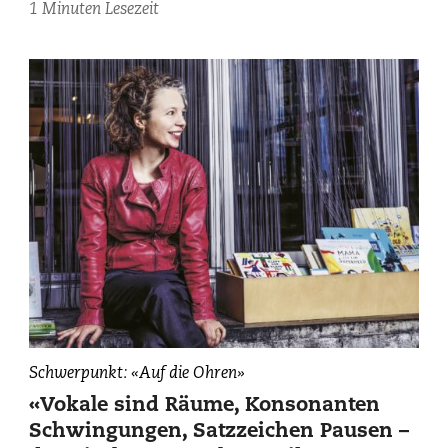
1 Minuten Lesezeit
Melinda
Schwerpunkt: «Auf die Ohren»
Nadj
«Vokale sind Räume, Konsonanten
Abonji,
Schwingungen, Satzzeichen Pausen –
fotografiert