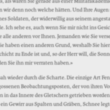
s, als wären Sie gerade aus einer Militärakademi
 wir denn noch welche hätten. Und Ihre Augen 
nes Soldaten, der widerwillig aus seinem anges
e. Ich sehe es, auch wenn Sie mir nicht ins Gesi
e alle anderen vor Ihnen. Jemanden wie Sie vers
Sie haben einen anderen Grund, weshalb Sie hier
chicht zu Ende ist und, so der Herr will, die Son
en Sie ihn mir verraten haben.»
sah wieder durch die Scharte. Die einzige Art Fe
gossenen Beobachtungsposten, der von ihren Vo
 in das Innere des Gletschers getrieben worden 
in Gewirr aus Spalten und Gräben, Schnee legte