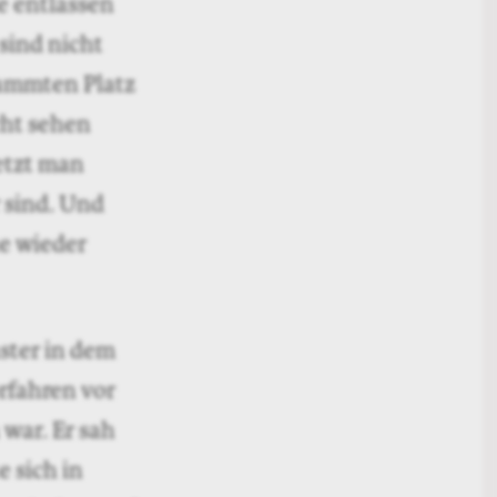
e entlassen
sind nicht
tammten Platz
cht sehen
etzt man
 sind. Und
ne wieder
nster in dem
rfahren vor
war. Er sah
 sich in