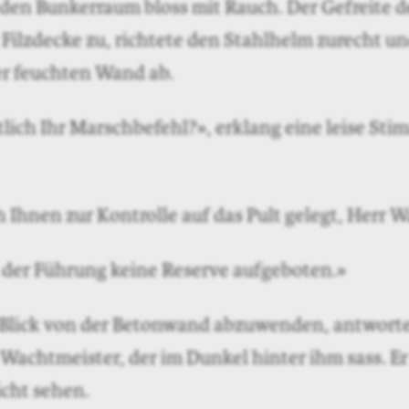
 den Bunkerraum bloss mit Rauch. Der Gefreite d
 Filzdecke zu, richtete den Stahlhelm zurecht und
r feuchten Wand ab.
tlich Ihr Marschbefehl?», erklang eine leise Sti
 Ihnen zur Kontrolle auf das Pult gelegt, Herr 
i der Führung keine Reserve aufgeboten.»
Blick von der Betonwand abzuwenden, antworte
Wachtmeister, der im Dunkel hinter ihm sass. Er
icht sehen.