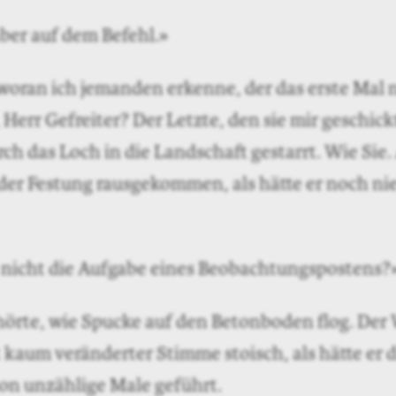
aber auf dem Befehl.»
woran ich jemanden erkenne, der das erste Mal 
t, Herr Gefreiter? Der Letzte, den sie mir geschic
ch das Loch in die Landschaft gestarrt. Wie Sie. 
der Festung rausgekommen, als hätte er noch ni
s nicht die Aufgabe eines Beobachtungspostens?
 hörte, wie Spucke auf den Betonboden flog. Der
 kaum veränderter Stimme stoisch, als hätte er d
on unzählige Male geführt.