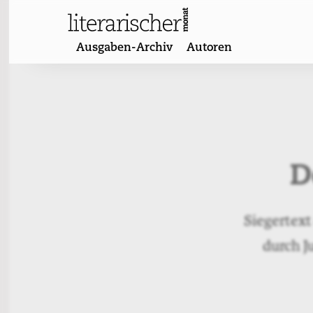
Skip
to
content
Ausgaben-Archiv
Autoren
D
Siegertext
durch J