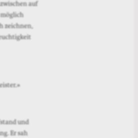
azwischen auf
e möglich
ch zeichnen,
euchtigkeit
ister.»
fstand und
ng. Er sah