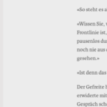
«So steht es 
«Wissen Sie, 
Frontlinie is
pausenlos dur
noch nie aus 
gesehen.»
«Ist denn da
Der Gefreite
erwiderte mit
Gespräch sch