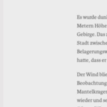
Es wurde dunk
Metern Höhe 
Gebirge. Das 
Stadt zwisch
Belagerungsw
hatte, dass er
Der Wind bli
Beobachtungsp
Mantelkragen
wieder und se