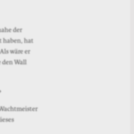
nahe der
kt haben, hat
Als wäre er
e den Wall
»
 Wachtmeister
ieses