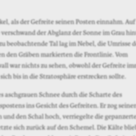
el, als der Gefreite seinen Posten einnahm. Auf
verschwand der Abglanz der Sonne im Grau hin
zu beobachtende Tal lag im Nebel, die Umrisse d
en den Gräben markierten die Frontlinie. Vom
all war nichts zu sehen, obwohl der Gefreite i
 sich bis in die Stratosphäre erstrecken sollte.
es aschgrauen Schnee durch die Scharte des
ostens ins Gesicht des Gefreiten. Er zog seine
 und den Schal hoch, verriegelte die gepanzerte
tzte sich zurück auf den Schemel. Die Kälte blie