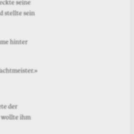
eckte seine
 stellte sein
mme hinter
Wachtmeister.»
te der
 wollte ihm