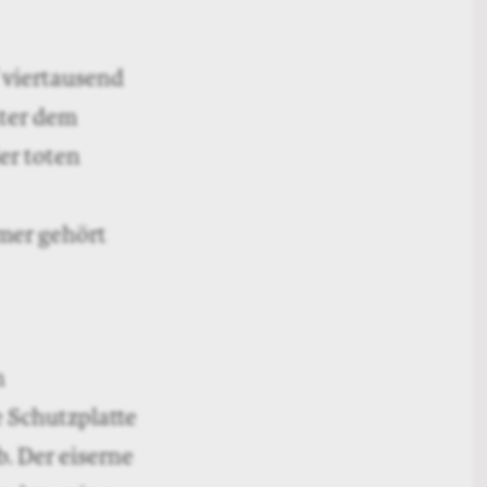
 viertausend
ter dem
er toten
mmer gehört
n
 Schutzplatte
b. Der eiserne