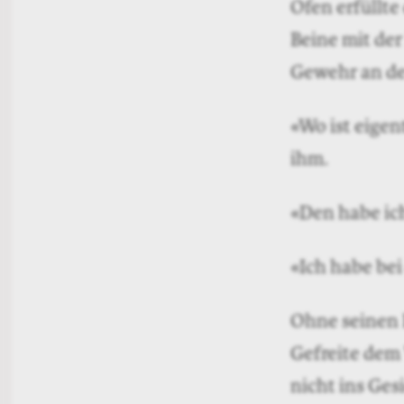
Ofen erfüllte
Beine mit der
Gewehr an de
«Wo ist eigen
ihm.
«Den habe ich
«Ich habe be
Ohne seinen 
Gefreite dem 
nicht ins Ges