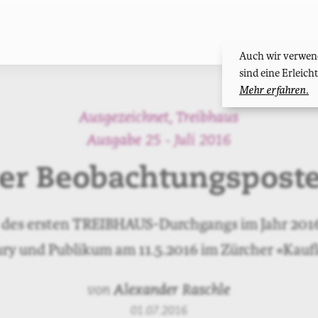
Auch wir verwend
sind eine Erleic
Mehr erfahren.
Ausgezeichnet
,
Treibhaus
Ausgabe 25 - Juli 2016
er Beobachtungspost
 des ersten TREIBHAUS-Durchgangs im Jahr 2016
ury und Publikum am 11.5.2016 im Zürcher «Kauf
von
Alexander Raschle
01.07.2016