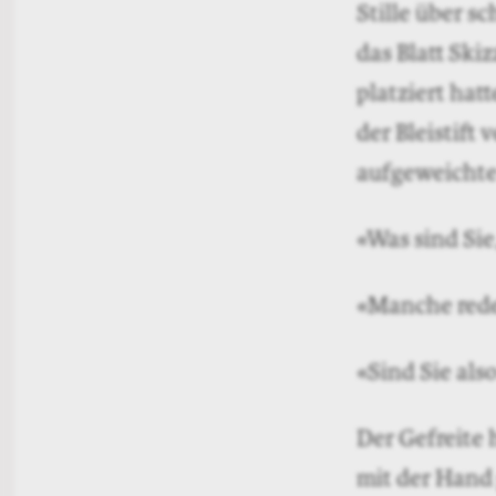
Stille über s
das Blatt Ski
platziert hat
der Bleistift
aufgeweichte
«Was sind Sie
«Manche rede
«Sind Sie als
Der Gefreite 
mit der Hand 