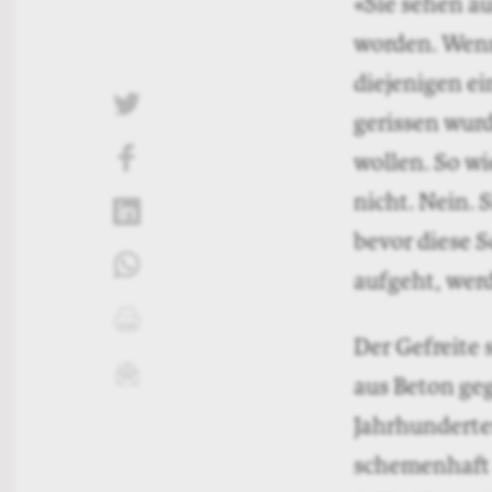
«Sie sehen au
worden. Wenn
diejenigen ei
twittern
gerissen wurd
wollen. So wi
liken
nicht. Nein. 
teilen
bevor diese S
teilen
aufgeht, werd
drucken
Der Gefreite 
mailen
aus Beton ge
Jahrhunderten
schemenhaft e