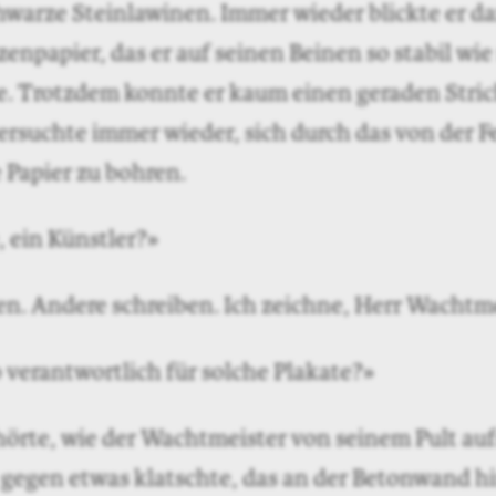
chwarze Steinlawinen. Immer wieder blickte er d
zzenpapier, das er auf seinen Beinen so stabil wi
te. Trotzdem konnte er kaum einen geraden Stri
 versuchte immer wieder, sich durch das von der F
 Papier zu bohren.
, ein Künstler?»
n. Andere schreiben. Ich zeichne, Herr Wachtme
o verantwortlich für solche Plakate?»
hörte, wie der Wachtmeister von seinem Pult au
gegen etwas klatschte, das an der Betonwand hi