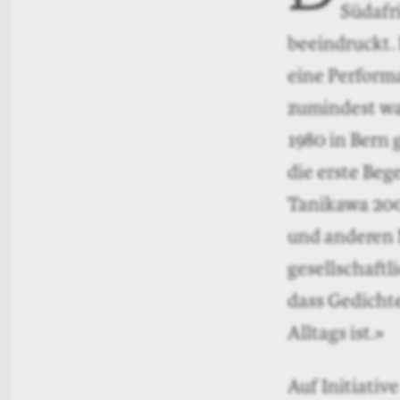
Südafri
beeindruckt. 
eine Perform
zumindest was
1980 in Bern 
die erste Beg
Tanikawa 2006
und anderen M
gesellschaftl
dass Gedicht
Alltags ist.»
Auf Initiati