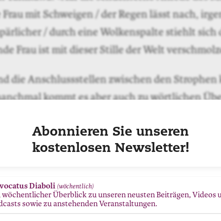
 Frau mit Schweigen / der Regen lässt nach, ir
pärlicher / durch eine Wolkenspalte stiehlt sich 
de Frau ist mit dieser Stille der Welt verschmolz
d die Anschlussstellen zwischen den Strophen
anchmal kommt es aber auch zu wörtlichen Ü
icher die Übersetzung eine entscheidende Rolle – s
Abonnieren Sie unseren
ment die grosse Unbekannte, jedenfalls für Lese
kostenlosen Newsletter!
nkundig sind. In der Mehrzahl der Fälle findet e
, in dem scheinbar Festgefügtes zu schweben be
vocatus Diaboli
(wöchentlich)
n wöchentlicher Überblick zu unseren neusten Beiträgen, Videos 
dcasts sowie zu anstehenden Veranstaltungen.
ll die vielen ans Traumgestade gespülten Erinn