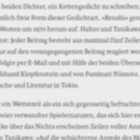
beiden Dichter, ein Kettengedicht zu schreiben.
lich freie Form dieser Gedichtart, «Renshi» ge
 Westen um 1970 herum auf. Halter und Tanikawa
est: Jeder Beitrag besteht aus maximal fünf Zeil
nur auf den vorangegangenen Beitrag reagiert we
olgte per E-Mail und mit Hilfe der beiden Überse
Eduard Klopfenstein und von Fuminari Niimoto, 
che und Literatur in Tokio.
r ein Wettstreit als ein sich gegenseitig befrucht
weier verwandter Spielernaturen, das sich hier e
cke über das Nichts erscheinen Zeilen voller An
n Tanikawa: «Auf die schüchterne Anrede des 