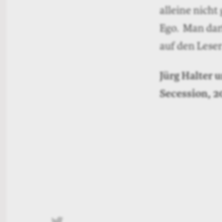
alleine nicht
Ego. Man dar
auf den Leser
Jürg Halter 
Secession, 2
twittern