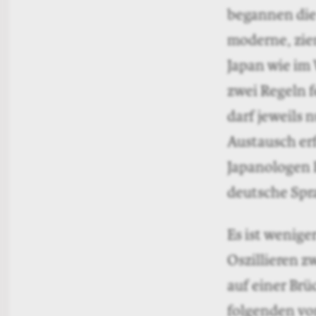
begannen die 
moderne, ziem
Japan wie im
zwei Regeln f
darf jeweils 
Austausch erf
Japanologen 
deutsche Spra
Es ist wenige
Oszillieren z
auf einer Brü
folgenden vo