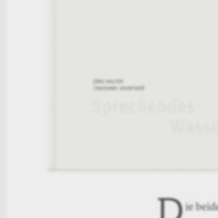
D
ie beid