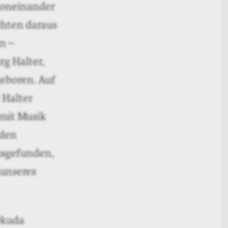
 voneinander
chten daraus
n –
rg Halter,
geboren. Auf
 Halter
 mit Musik
 den
ausgefunden,
 unseres
Okuda