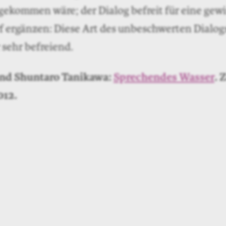
 gekommen wäre; der Dialog befreit für eine gew
f ergänzen: Diese Art des unbeschwerten Dialog
 sehr befreiend.
und Shuntaro Tanikawa:
Sprechendes Wasser
. 
012.