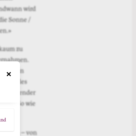
gendwann wird
die Sonne /
en.»
 kaum zu
bernahmen.
ie ist in
×
r, die des
in fliegender
ginnt. So wie
und
erungen – von