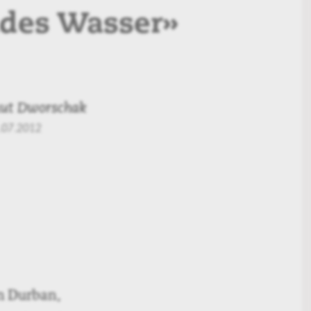
des Wasser»
ut Dworschak
.07.2012
in Durban,