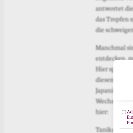
antwortet die
das Tropfen s
die schweigen
Manchmal sin
entdecken, m
Hier spielt s
diesem Experi
Japanischen u
Wechsel statt
hier:
Ad
Ei
Po
Tanikawa: «A