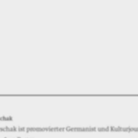
chak
chak ist promovierter Germanist und Kulturjou