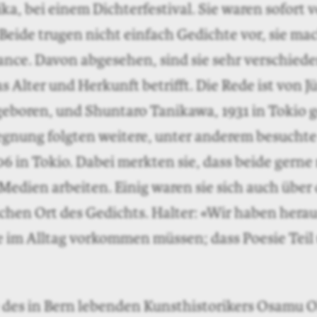
ka, bei einem Dichterfestival. Sie waren sofort
Beide trugen nicht einfach Gedichte vor, sie ma
ance. Davon abgesehen, sind sie sehr verschiede
 Alter und Herkunft betrifft. Die Rede ist von Jü
geboren, und Shuntaro Tanikawa, 1931 in Tokio 
egnung folgten weitere, unter anderem besuchte
 in Tokio. Dabei merkten sie, dass beide gerne
edien arbeiten. Einig waren sie sich auch über
ichen Ort des Gedichts. Halter: «Wir haben her
e im Alltag vorkommen müssen; dass Poesie Teil
ve des in Bern lebenden Kunsthistorikers Osamu 