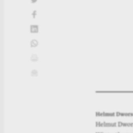
liken
teilen
teilen
drucken
mailen
Helmut Dwors
Helmut Dwors