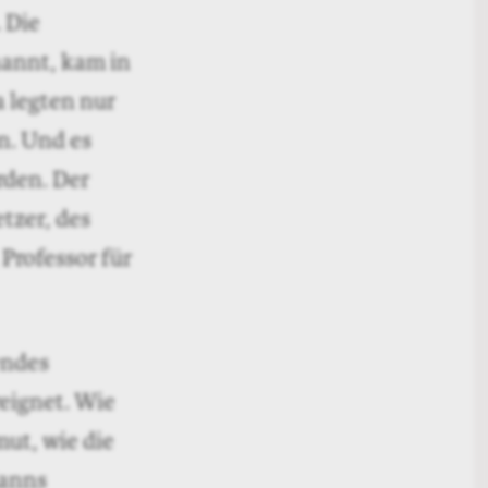
 Die
nannt, kam in
 legten nur
en. Und es
rden. Der
tzer, des
Professor für
endes
reignet. Wie
mut, wie die
Manns