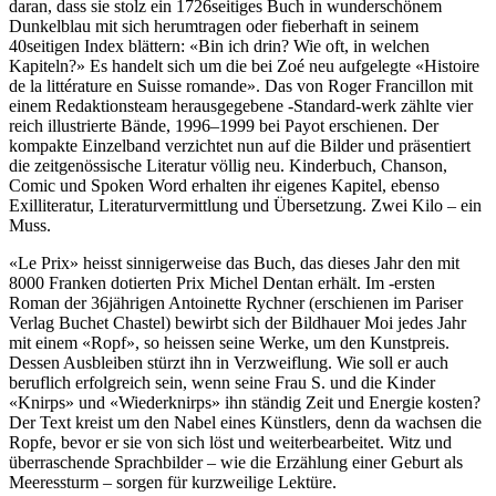
daran, dass sie stolz ein 1726seitiges Buch in wunderschönem
Dunkelblau mit sich herumtragen oder fieberhaft in seinem
40seitigen Index blättern: «Bin ich drin? Wie oft, in welchen
Kapiteln?» Es handelt sich um die bei Zoé neu aufgelegte «Histoire
de la littérature en Suisse romande». Das von Roger Francillon mit
einem Redaktionsteam herausgegebene -Standard-werk zählte vier
reich illustrierte Bände, 1996–1999 bei Payot erschienen. Der
kompakte Einzelband verzichtet nun auf die Bilder und präsentiert
die zeitgenössische Literatur völlig neu. Kinderbuch, Chanson,
Comic und Spoken Word erhalten ihr eigenes Kapitel, ebenso
Exilliteratur, Literaturvermittlung und Übersetzung. Zwei Kilo – ein
Muss.
«Le Prix» heisst sinnigerweise das Buch, das dieses Jahr den mit
8000 Franken dotierten Prix Michel Dentan erhält. Im -ersten
Roman der 36jährigen Antoinette Rychner (erschienen im Pariser
Verlag Buchet Chastel) bewirbt sich der Bildhauer Moi jedes Jahr
mit einem «Ropf», so heissen seine Werke, um den Kunstpreis.
Dessen Ausbleiben stürzt ihn in Verzweiflung. Wie soll er auch
beruflich erfolgreich sein, wenn seine Frau S. und die Kinder
«Knirps» und «Wiederknirps» ihn ständig Zeit und Energie kosten?
Der Text kreist um den Nabel eines Künstlers, denn da wachsen die
Ropfe, bevor er sie von sich löst und weiterbearbeitet. Witz und
überraschende Sprachbilder – wie die Erzählung einer Geburt als
Meeressturm – sorgen für kurzweilige Lektüre.