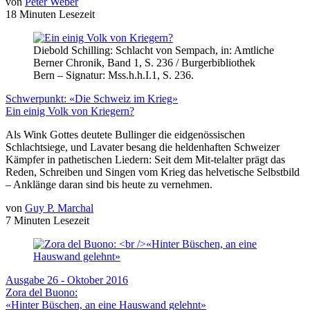
von
Peter Weber
18 Minuten Lesezeit
Diebold Schilling: Schlacht von Sempach, in: Amtliche
Berner Chronik, Band 1, S. 236 / Burgerbibliothek
Bern – Signatur: Mss.h.h.I.1, S. 236.
Schwerpunkt: «Die Schweiz im Krieg»
Ein einig Volk von Kriegern?
Als Wink Gottes deutete Bullinger die eidgenössischen
Schlachtsiege, und Lavater besang die heldenhaften Schweizer
Kämpfer in pathetischen Liedern: Seit dem Mit-telalter prägt das
Reden, Schreiben und Singen vom Krieg das helvetische Selbstbild
– Anklänge daran sind bis heute zu vernehmen.
von
Guy P. Marchal
7 Minuten Lesezeit
Ausgabe 26 - Oktober 2016
Zora del Buono:
«Hinter Büschen, an eine Hauswand gelehnt»