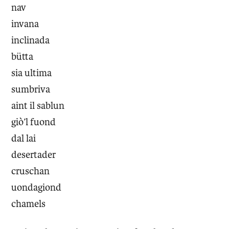
nav
invana
inclinada
bütta
sia ultima
sumbriva
aint il sablun
giò’l fuond
dal lai
desertader
cruschan
uondagiond
chamels