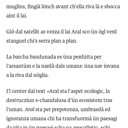
muglins, fingià lönch avant ch’ella riva là e sbocca
aint il lai.
Giò dal satellit as vezza il lai Aral sco ün ögl verd
stanguel chi’s serra plan a plan.
La barcha bandunada es üna perdütta per
l’arsantüm e la nardà dals umans: üna nav invana
a la riva dal nöglia.
I’l center dal text
«
Aral sta l‘aspet ecologic, la
destrucziun s-chandalusa d’ün ecosistem tras
l’uman
. Aral
sta per prepotenza, umbrasdà ed
ignoranza umana chi ha transfuormà ün paesagi
da vita in ün paesagi scha na apocaliptic, schi