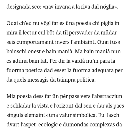
designada sco: «nav invana a la riva dal nöglia».
Quai ch’eu nu vögl far es üna poesia chi piglia in
mira il lectur cul böt da til persvader da müdar
seis cumportamaint invers l’ambiaint. Quai füss
bainschi onest e bain manià. Ma bain manià nun
es adüna bain fat. Per dir la vardà nu’m para la
fuorma poetica dad esser la fuorma adequata per
da quels messagis da taimpra politica.
Mia poesia dess far ün pêr pass vers l’abstracziun
e schladar la vista e l’orizont dal sen e dar als pacs
singuls elemaints üna valur simbolica. Eu lasch
dvart l’aspet ecologic e dumondas complexas da