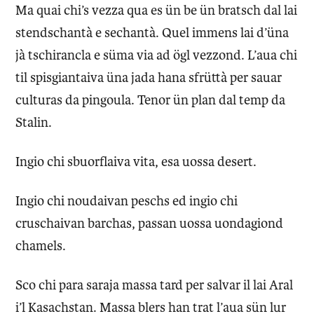
Ma quai chi’s vezza qua es ün be ün bratsch dal lai
stendschantà e sechantà. Quel immens lai d’üna
jà tschirancla e süma via ad ögl vezzond. L’aua chi
til spisgiantaiva üna jada hana sfrüttà per sauar
culturas da pingoula. Tenor ün plan dal temp da
Stalin.
Ingio chi sbuorflaiva vita, esa uossa desert.
Ingio chi noudaivan peschs ed ingio chi
cruschaivan barchas, passan uossa uondagiond
chamels.
Sco chi para saraja massa tard per salvar il lai Aral
i’l Kasachstan. Massa blers han trat l’aua sün lur