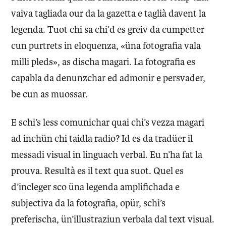
vaiva tagliada our da la gazetta e taglià davent la
legenda. Tuot chi sa chi’d es greiv da cumpetter
cun purtrets in eloquenza, «üna fotografia vala
milli pleds», as discha magari. La fotografia es
capabla da denunzchar ed admonir e persvader,
be cun as muossar.
E schi’s less comunichar quai chi’s vezza magari
ad inchün chi taidla radio? Id es da tradüer il
messadi visual in linguach verbal. Eu n’ha fat la
prouva. Resultà es il text qua suot. Quel es
d’incleger sco üna legenda amplifichada e
subjectiva da la fotografia, opür, schi’s
preferischa, ün’illustraziun verbala dal text visual.