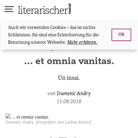
Skip
to
content
Auch wir verwenden Cookies – das ist nichts
Schlimmes. Sie sind eine Erleichterung für die
Ok
Ausgezeichnet
,
Schweizer Literaturpreise 2018
Benutzung unserer Webseite.
Mehr erfahren.
Ausgabe 32 - März 2018
… et omnia vanitas.
Ün insai.
von
Dumenic Andry
11.08.2018
Dumenic Andry, fotografiert von Ladina Bischof.