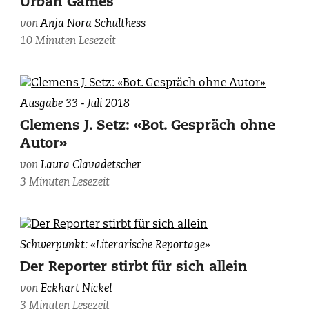
Urban Games
Jacky.
von
Anja Nora Schulthess
10 Minuten Lesezeit
Ausgabe 33 - Juli 2018
Clemens J. Setz: «Bot. Gespräch ohne
Autor»
von
Laura Clavadetscher
3 Minuten Lesezeit
Eckhart
Schwerpunkt: «Literarische Reportage»
Nickel,
Der Reporter stirbt für sich allein
photographiert
von
Eckhart Nickel
von
3 Minuten Lesezeit
Jo