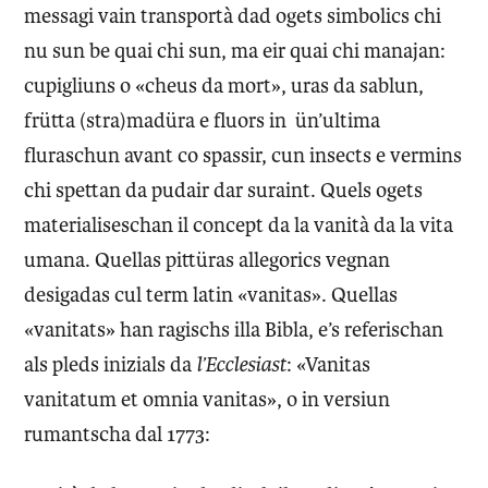
messagi vain transportà dad ogets simbolics chi
nu sun be quai chi sun, ma eir quai chi manajan:
cupigliuns o «cheus da mort», uras da sablun,
frütta (stra)madüra e fluors in ün’ultima
fluraschun avant co spassir, cun insects e vermins
chi spettan da pudair dar suraint. Quels ogets
materialiseschan il concept da la vanità da la vita
umana. Quellas pittüras allegorics vegnan
desigadas cul term latin «vanitas». Quellas
«vanitats» han ragischs illa Bibla, e’s referischan
als pleds inizials da
l’Ecclesiast
: «Vanitas
vanitatum et omnia vanitas», o in versiun
rumantscha dal 1773: