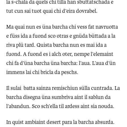
la s-chala da quels chi tilla han sbuttatschada e
tut cun sai tuot quai chi d’eira dovrabel.
Ma quai nun es üna barcha chi vess fat navruotta
e füss ida a fuond sco otras e gnüda büttada a la
riva plü tard. Quista barcha nun es mai ida a
fuond. A fuond es i alch oter, nempe l’elemaint
chi fa d’üna barcha üna barcha: l’aua. L’aua d’ün
immens lai chi bricla da peschs.
Il sulai batta sainza remischiun sülla cuntrada. La
barcha disegna üna sumbriva aint il sablun da
l’abandun. Sco sch’ella til ardess aint sia nouda.
In quist ambiaint desert para la barcha absurda.