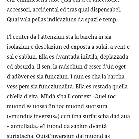
accessori, accidental ed tras quai dispensabel.
Quai vala pellas indicaziuns da spazi e temp.
I’l center da l’attenziun sta la barcha in sia
isolaziun e desolaziun ed exposta a sulai, a vent e
sal e sablun. Ella es dvantada inütila, deplazzada
ed absurda. Il sen, la radschun d’esser d’ün oget
d’adöver es sia funcziun. I nun es cha la barcha
vess pers sia funcziunalità. Ella es restada quella
ch’ella d’eira. Müdà s’ha il context. Quel toc
muond es uossa ün toc muond suotsura
(«mundus inversus») cun üna surfatscha dad aua
« annullada» e’l fuond da sablun dvantà
surfatscha. Quist’inversiun dal muond as