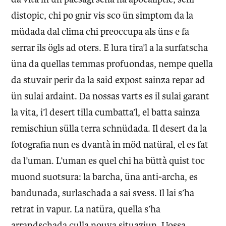
distopic, chi po gnir vis sco ün simptom da la
müdada dal clima chi preoccupa als üns e fa
serrar ils ögls ad oters. E lura tira’l a la surfatscha
üna da quellas temmas profuondas, nempe quella
da stuvair perir da la said expost sainza repar ad
ün sulai ardaint. Da nossas varts es il sulai garant
la vita, i’l desert tilla cumbatta’l, el batta sainza
remischiun sülla terra schnüdada. Il desert da la
fotografia nun es dvantà in möd natüral, el es fat
da l’uman. L’uman es quel chi ha büttà quist toc
muond suotsura: la barcha, üna anti-archa, es
bandunada, surlaschada a sai svess. Il lai s’ha
retrat in vapur. La natüra, quella s’ha
arrandschada culla nouva situaziun. Uossa