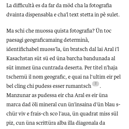
La difficultà es da far da möd cha la fotografia
dvainta dispensabla e cha’l text stetta in pè sulet.
Ma schi che muossa quista fotografia? Ün toc
paesagi geograficamaing determinà,
identifichabel muoss’la, ün bratsch dal lai Aral i’l
Kasachstan süt sü ed üna barcha bandunada al
süt immez üna cuntrada deserta. Per titel n’haja
tschernü il nom geografic, e quai na l‘ultim eir pel
bel cling chi pudess esser rumantsch
.
Manzunar as pudessa eir cha Aral es eir üna
marca dad öli mineral cun ün’insaina d’ün blau s-
chür viv e frais-ch sco l’aua, ün quadrat miss sül
piz, cun üna scrittüra alba illa diagonala da