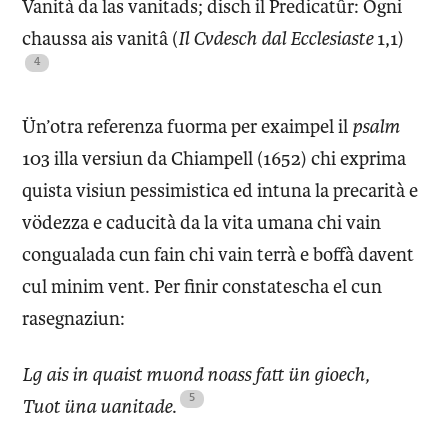
Vanità da las vanitads; disch il Predicatûr: Ogni
chaussa ais vanitâ (
Il Cvdesch dal Ecclesiaste
1,1)
Ün’otra referenza fuorma per exaimpel il
psalm
103 illa versiun da Chiampell (1652) chi exprima
quista visiun pessimistica ed intuna la precarità e
vödezza e caducità da la vita umana chi vain
congualada cun fain chi vain terrà e boffà davent
cul minim vent. Per finir constatescha el cun
rasegnaziun:
Lg ais in quaist muond noass fatt ün gioech,
Tuot üna uanitade
.