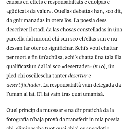
causas ed effets e responsabiltats e cuolpas e
«güdicats da valur». Quellas debattas han, sco dit,
da gnir manadas in oters lös. La poesia dess
descriver il stadi da las chosas constelladas in üna
parcella dal muond chi sun sco ch’ellas sun e nu
dessan far oter co significhar. Schi’s voul chattar
per mort e fin ün’achüsa, schi’s chatta üna tala illa
qualificaziun dal lai sco «desertader» (v.10), ün
pled chi oscillescha tanter
desertur
e
desertifichader
. La responsabiltà vain delegada da
l’uman al lai. E’l lai vain tras quai umanisà.
Quel princip da muossar e na dir pratichà da la
fotografia n’haja provà da transferir in mia poesia
chi eliminescha tuot quai chi’d es anecdotic,