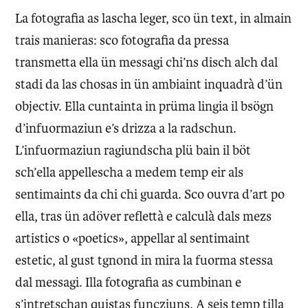
La fotografia as lascha leger, sco ün text, in almain
trais manieras: sco fotografia da pressa
transmetta ella ün messagi chi’ns disch alch dal
stadi da las chosas in ün ambiaint inquadrà d’ün
objectiv. Ella cuntainta in prüma lingia il bsögn
d’infuormaziun e’s drizza a la radschun.
L’infuormaziun ragiundscha plü bain il böt
sch’ella appellescha a medem temp eir als
sentimaints da chi chi guarda. Sco ouvra d’art po
ella, tras ün adöver reflettà e calculà dals mezs
artistics o «poetics», appellar al sentimaint
estetic, al gust tgnond in mira la fuorma stessa
dal messagi. Illa fotografia as cumbinan e
s’intretschan quistas funcziuns. A seis temp tilla