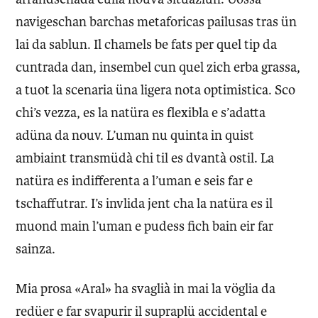
navigeschan barchas metaforicas pailusas tras ün
lai da sablun. Il chamels be fats per quel tip da
cuntrada dan, insembel cun quel zich erba grassa,
a tuot la scenaria üna ligera nota optimistica. Sco
chi’s vezza, es la natüra es flexibla e s’adatta
adüna da nouv. L’uman nu quinta in quist
ambiaint transmüdà chi til es dvantà ostil. La
natüra es indifferenta a l’uman e seis far e
tschaffutrar. I’s invlida jent cha la natüra es il
muond main l’uman e pudess fich bain eir far
sainza.
Mia prosa «Aral» ha svaglià in mai la vöglia da
redüer e far svapurir il supraplü accidental e