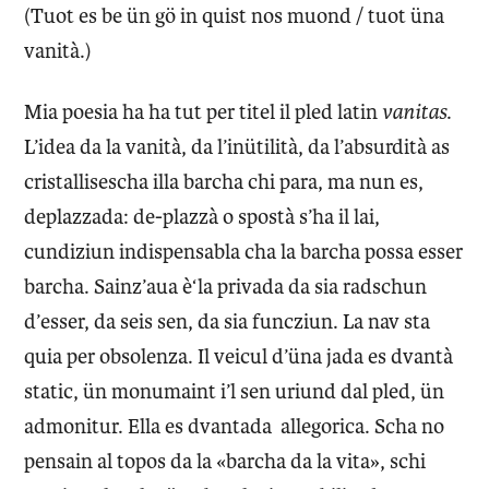
(Tuot es be ün gö in quist nos muond / tuot üna
vanità.)
Mia poesia ha ha tut per titel il pled latin
vanitas
.
L’idea da la vanità, da l’inütilità, da l’absurdità as
cristallisescha illa barcha chi para, ma nun es,
deplazzada: de-plazzà o spostà s’ha il lai,
cundiziun indispensabla cha la barcha possa esser
barcha. Sainz’aua è‘la privada da sia radschun
d’esser, da seis sen, da sia funcziun. La nav sta
quia per obsolenza. Il veicul d’üna jada es dvantà
static, ün monumaint i’l sen uriund dal pled, ün
admonitur. Ella es dvantada allegorica. Scha no
pensain al topos da la «barcha da la vita», schi