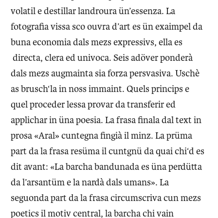
volatil e destillar landroura ün’essenza. La
fotografia vissa sco ouvra d’art es ün exaimpel da
buna economia dals mezs expressivs, ella es
directa, clera ed univoca. Seis adöver ponderà
dals mezs augmainta sia forza persvasiva. Uschè
as brusch‘la in noss immaint. Quels princips e
quel proceder lessa provar da transferir ed
applichar in üna poesia. La frasa finala dal text in
prosa «Aral» cuntegna fingià il minz. La prüma
part da la frasa resüma il cuntgnü da quai chi‘d es
dit avant: «La barcha bandunada es üna perdütta
da l’arsantüm e la nardà dals umans». La
seguonda part da la frasa circumscriva cun mezs
poetics il motiv central, la barcha chi vain