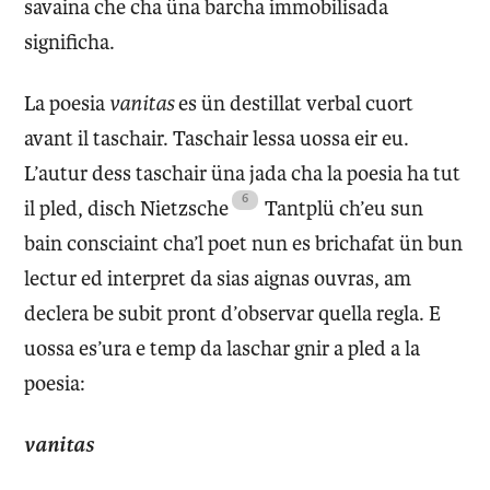
savaina che cha üna barcha immobilisada
significha.
La poesia
vanitas
es ün destillat verbal cuort
avant il taschair. Taschair lessa uossa eir eu.
L’autur dess taschair üna jada cha la poesia ha tut
il pled, disch Nietzsche
Tantplü ch’eu sun
bain consciaint cha’l poet nun es brichafat ün bun
lectur ed interpret da sias aignas ouvras, am
declera be subit pront d’observar quella regla. E
uossa es’ura e temp da laschar gnir a pled a la
poesia:
vanitas