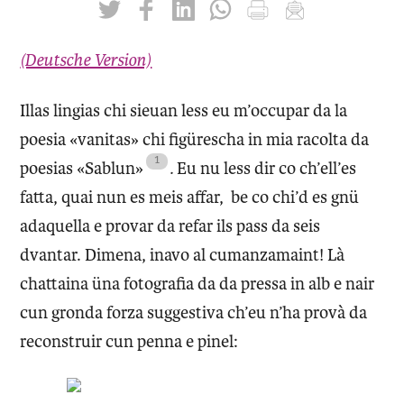
twittern
liken
teilen
teilen
drucken
mailen
(Deutsche Version)
Illas lingias chi sieuan less eu m’occupar da la
poesia «vanitas» chi figürescha in mia racolta da
poesias «Sablun»
.
Eu nu less dir co ch’ell’es
fatta, quai nun es meis affar, be co chi’d es gnü
adaquella e provar da refar ils pass da seis
dvantar. Dimena, inavo al cumanzamaint! Là
chattaina üna fotografia da da pressa in alb e nair
cun gronda forza suggestiva ch’eu n’ha provà da
reconstruir cun penna e pinel: