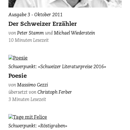
Ausgabe 3 - Oktober 2011
Der Schweizer Erzähler
von
Peter Stamm
und
Michael Wiederstein
10 Minuten Lesezeit
Massimo
Schwerpunkt: «Schweizer Literaturpreise 2016»
Gezzi,
Poesie
fotografiert
von
Massimo Gezzi
von
übersetzt von
Christoph Ferber
Mario
Del
3 Minuten Lesezeit
Curto.
Fabio
Schwerpunkt: «Röstigraben»