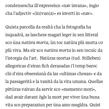
condensescha ill’expressiun «nav invana», ingio
cha l’adjectiv «(in)van(a)» es inverti in «nav».
Quista parcella da realtà cha la fotografia ha
inquadrà, as laschess magari leger in sen litteral
sco üna
natüra morta
, ün toc natüra plü morta co
plü viva. Ma eir sco
natüra morta
in sen tecnic da
l’istorgia da l’art. Natüras mortas (tud. Stilleben)
allegoricas d’eiran fich derasadas i’l temp baroc
chi d’eira obsessiunà da las «ultimas chosas» e da
la passagerità e la vanità da la vita umana. Quellas
pittüras vaivan da servir sco «memento mori»,
dad avair davant ögls la mort per viver üna buna
vita sco preparaziun per üna amo megldra. Quist