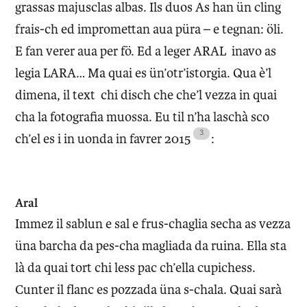
grassas majusclas albas. Ils duos As han ün cling
frais-ch ed impromettan aua püra – e tegnan: öli.
E fan verer aua per fö. Ed a leger ARAL inavo as
legia LARA… Ma quai es ün’otr’istorgia. Qua è’l
dimena, il text chi disch che che’l vezza in quai
cha la fotografia muossa. Eu til n’ha laschà sco
ch’el es i in uonda in favrer 2015
:
Aral
Immez il sablun e sal e frus-chaglia secha as vezza
üna barcha da pes-cha magliada da ruina. Ella sta
là da quai tort chi less pac ch’ella cupichess.
Cunter il flanc es pozzada üna s-chala. Quai sarà