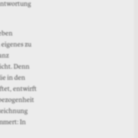
rantwortung
Leben
 eigenes zu
sanz
eicht. Denn
ie in den
tet, entwirft
tbezogenheit
rzeichnung
mmert: In