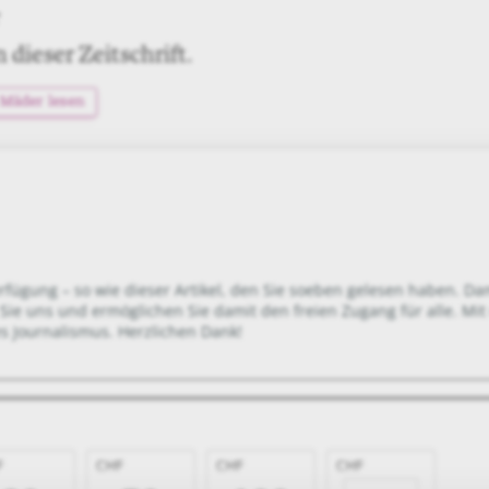
 dieser Zeitschrift.
 Mäder lesen