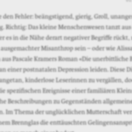
01
e den Fehler: beängstigend, gierig, Groll, unang
ig. Richtig: Das kleine Menschenwesen tanzt aus
r es in die Nähe derart negativer Begriffe rückt,
ausgemachter Misanthrop sein – oder wie Alissa
 aus Pascale Kramers Roman «Die unerbittliche B
an einer postnatalen Depression leiden. Diese 
angetan, kinderlose Leserinnen zu vergällen, do
die spezifischen Ereignisse einer familiären Klei
he Beschreibungen zu Gegenständen allgemeine
rn. Im Thema der unglücklichen Mutterschaft v
einem Brennglas die enttäuschten Gelingensansp