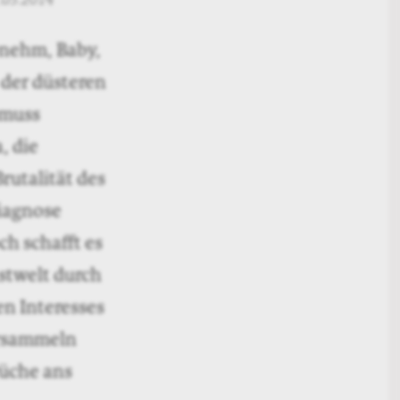
.05.2014
enehm, Baby,
 der düsteren
 muss
, die
rutalität des
Diagnose
ch schafft es
nstwelt durch
n Interesses
ersammeln
rüche ans