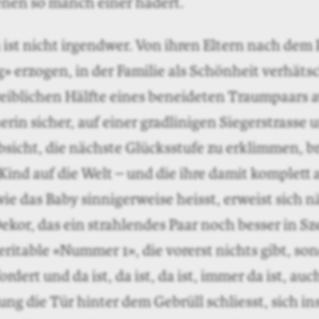
enen so manch einer hadert.
ch ist nicht irgendwer. Von ihren Eltern nach dem
g» erzogen, in der Familie als Schönheit verhäts
eiblichen Hälfte eines beneideten Traumpaars av
rin sicher, auf einer gradlinigen Siegerstrasse 
Absicht, die nächste Glücksstufe zu erklimmen, br
 Kind auf die Welt – und die ihre damit komplett 
ie das Baby sinnigerweise heisst, erweist sich n
Dekor, das ein strahlendes Paar noch besser in Sz
eritable «Nummer 1», die vorerst nichts gibt, so
ordert und da ist, da ist, da ist, immer da ist, au
ung die Tür hinter dem Gebrüll schliesst, sich in