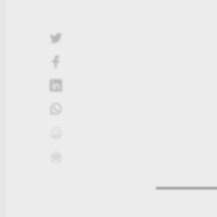
twittern
liken
teilen
teilen
drucken
mailen