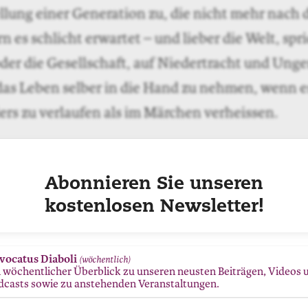
llung einer Generation zu, die nicht mehr nach
n es schlicht erwartet – und lieber die Welt, spr
der die Gesellschaft, auf Niedertracht und Unge
 das Leben selber in die Hand zu nehmen, wenn e
rs zu verlaufen als im Märchen verheissen.
lverläufe anderswo drastischer gestalten, nimmt
eben gekränkt, nicht mehr wahr. Doch während s
Abonnieren Sie unseren
ihren äusserst dicht – wenn auch zuweilen unnöt
kostenlosen Newsletter!
n Kokon aus Selbstmitleid und Fremdschuld ein
er seinerseits nicht umhin, ihr Schicksal mit 
vocatus Diaboli
(wöchentlich)
n wöchentlicher Überblick zu unseren neusten Beiträgen, Videos 
eren: Klug und unaufdringlich lässt die Autorin 
dcasts sowie zu anstehenden Veranstaltungen.
daten eine zweite Figur auftreten, die vom Lebe