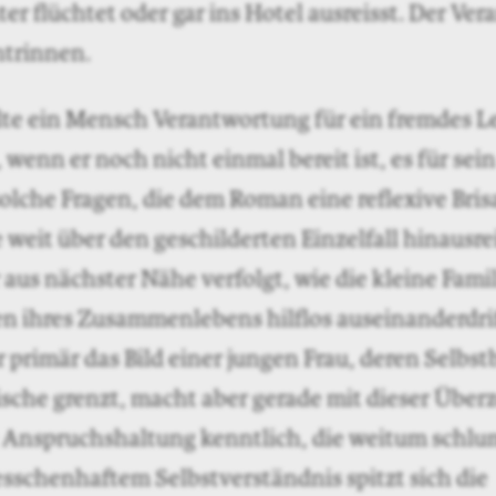
r flüchtet oder gar ins Hotel ausreisst. Der Ve
entrinnen.
lte ein Mensch Verantwortung für ein fremdes 
enn er noch nicht einmal bereit ist, es für sein
solche Fragen, die dem Roman eine reflexive Bri
e weit über den geschilderten Einzelfall hinausr
us nächster Nähe verfolgt, wie die kleine Famil
n ihres Zusammenlebens hilflos auseinanderdrif
r primär das Bild einer jungen Frau, deren Selbs
ische grenzt, macht aber gerade mit dieser Übe
e Anspruchshaltung kenntlich, die weitum schlu
esschenhaftem Selbstverständnis spitzt sich die