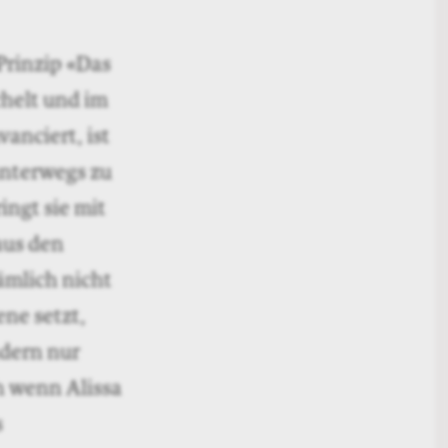
 Prinzip «Das
chelt und im
anciert, ist
unterwegs zu
ingt sie mit
aus den
ämlich nicht
ene setzt,
ndern nur
ch wenn Alissa
s