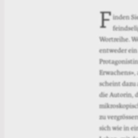
F
inden Si
feindsel
Wortreihe. We
entweder ein 
Protagonistin
Erwachens», 
scheint dazu 
die Autorin, 
mikroskopisc
zu vergrösse
sich wie in 