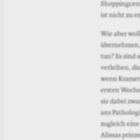
Shoppingcente
ist nicht zu 
Wie aber wol
übernehmen, w
tun? Es sind 
verleihen, di
wenn Kramer a
ersten Woche
sie dabei zwa
ans Patholog
zugleich ein
Alissas prinz