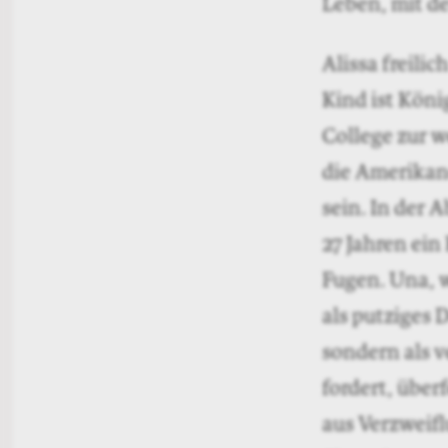
Leben, mit d
Alissa freili
Kind ist Köni
College zur w
die Amerikane
sein. In der 
27 Jahren ein
Fugen. Una, w
als putziges 
sondern als v
fordert, überf
aus Verzweifl