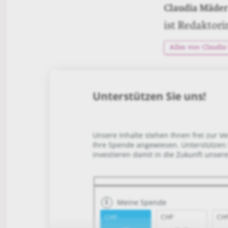
Claudia Mäder
ist Redaktorin
Alles von Claudia