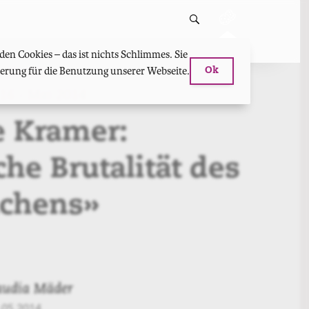
en Cookies – das ist nichts Schlimmes. Sie
hterung für die Benutzung unserer Webseite.
Ok
rzkritik
16 - Mai 2014
e Kramer:
che Brutalität des
chens»
audia Mäder