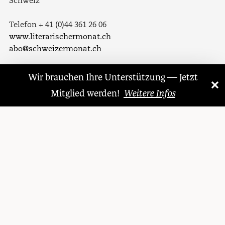
Schweiz
Telefon + 41 (0)44 361 26 06
www.literarischermonat.ch
abo@schweizermonat.ch
Folgen Sie uns auf
Wir brauchen Ihre Unterstützung — Jetzt
×
«
»
Mitglied werden!
Weitere Infos
Facebook
Twitter
LinkedIn
Instagram
© 1921 – 2026 Literarischer Monat
Datenschutzerklärung