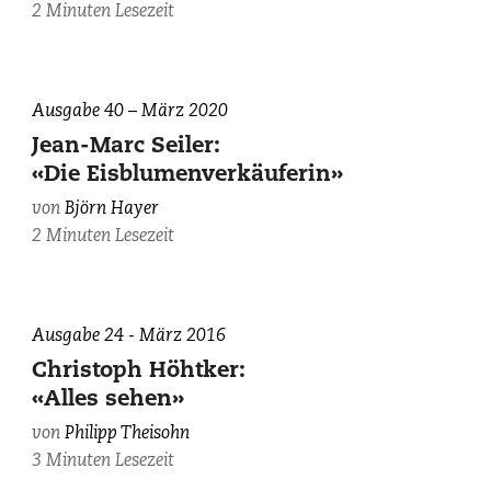
and
2 Minuten Lesezeit
Albert
A.
Berg
Collection
Ausgabe 40 – März 2020
of
Jean-Marc Seiler:
English
«Die Eisblumenverkäuferin»
and
von
Björn Hayer
American
2 Minuten Lesezeit
Literature.
The
New
York
Ausgabe 24 - März 2016
Public
Christoph Höhtker:
Library,
«Alles sehen»
Astor,
Lenox
von
Philipp Theisohn
and
3 Minuten Lesezeit
Tilden