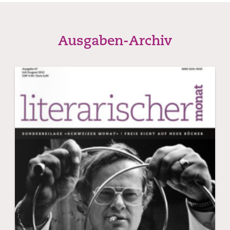
Foundations,
used
by
Ausgaben-Archiv
permission
of
The
William
S.
Burroughs
Trust
and
The
Wylie
Agency
LLC.
Copyright
©
The
Estate