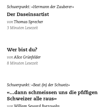
Schwerpunkt: «Hermann der Zauberer»
Der Daseinsartist
von
Thomas Sprecher
3 Minuten Lesezeit
Cyanotypie:
Wer bist du?
Simone
von
Alice Grünfelder
Glauser
8 Minuten Lesezeit
Postcard
Schwerpunkt: «Beat (in) der Schweiz»
to
«…dann schmeissen uns die pfiffigen
Brion
Schweizer alle raus»
Gysin,
dated
von
William Seward Burroughs