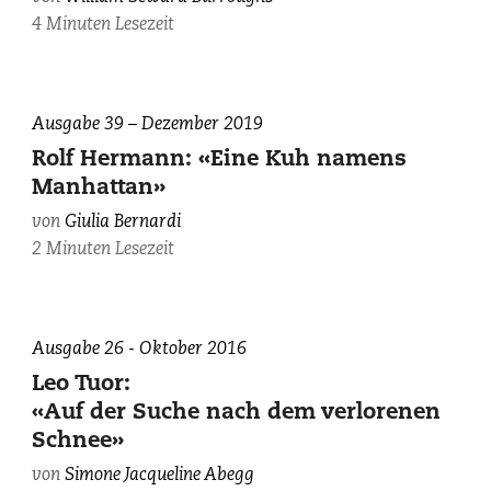
October
4 Minuten Lesezeit
18,
1971:
Series
Ausgabe 39 – Dezember 2019
III,
C-
Rolf Hermann: «Eine Kuh namens
37
Manhattan»
Part
von
Giulia Bernardi
V,
2 Minuten Lesezeit
Box
86,
Fol.
5:
Ausgabe 26 - Oktober 2016
Courtesy
Leo Tuor:
of
«Auf der Suche nach dem verlorenen
the
Schnee»
Henry
W.
von
Simone Jacqueline Abegg