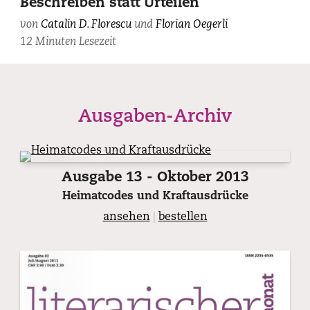
Beschreiben statt Urteilen
MV,
von
Catalin D. Florescu
und
Florian Oegerli
2012.
12 Minuten Lesezeit
Ausgaben-Archiv
Ausgabe 13 - Oktober 2013
Heimatcodes und Kraftausdrücke
ansehen
|
bestellen