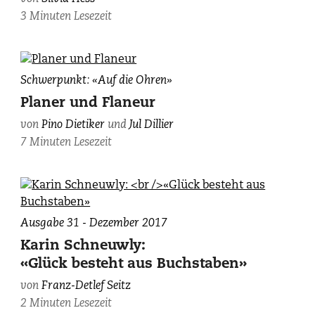
3 Minuten Lesezeit
Jul
Schwerpunkt: «Auf die Ohren»
Dillier
Planer und Flaneur
(links)
von
Pino Dietiker
und
Jul Dillier
und
7 Minuten Lesezeit
Pino
Dietiker,
fotografiert
von
Roman
Ausgabe 31 - Dezember 2017
Gaigg.
Karin Schneuwly:
«Glück besteht aus Buchstaben»
von
Franz-Detlef Seitz
2 Minuten Lesezeit