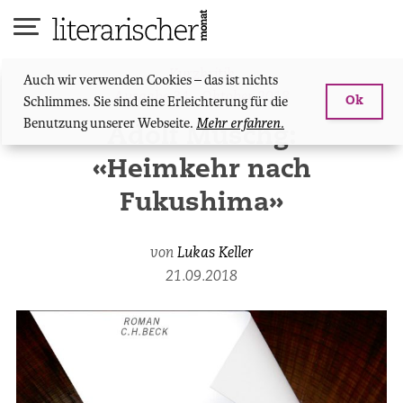
Skip
to
content
Kurzkritik
Auch wir verwenden Cookies – das ist nichts
Ausgabe 34 - Oktober 2018
Schlimmes. Sie sind eine Erleichterung für die
Ok
Benutzung unserer Webseite.
Mehr erfahren.
Adolf Muschg:
«Heimkehr nach
Fukushima»
von
Lukas Keller
21.09.2018