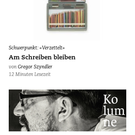
In
Schwerpunkt: «Verzettelt»
Reih
Am Schreiben bleiben
und
von
Gregor Szyndler
Glied:
12 Minuten Lesezeit
Stifte
von
Ludwig
Hohl
(SLA,
Bern).
©
Schweizerische
Nationalbibliothek