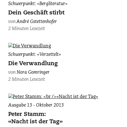
André
Schwerpunkt: «Bergliteratur»
(NB),
Gstettenhofer,
Simon
Dein Geschäft stirbt
photographiert
Schmid.
von
André Gstettenhofer
von
2 Minuten Lesezeit
Gunnar
Gilgen.
Nora
Schwerpunkt: «Verzettelt»
Gomringer,
Die Verwandlung
fotografiert
von
Nora Gomringer
von
2 Minuten Lesezeit
Judith
Kinitz.
Ausgabe 13 - Oktober 2013
Peter Stamm:
«Nacht ist der Tag»