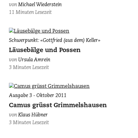
von
Michael Wiederstein
11 Minuten Lesezeit
«Der
Schwerpunkt: «Gottfried (aus dem) Keller»
Schmid
Läusebälge und Possen
seines
von
Ursula Amrein
Glückes»
3 Minuten Lesezeit
–
Erstes
Blatt
von
Ausgabe 3 - Oktober 2011
Kellers
Handschrift
Camus grüsst Grimmelshausen
in
von
Klaus Hübner
der
3 Minuten Lesezeit
Bodmeriana,
Cologny