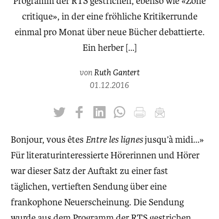
Programm der RTS gestrichen, ebenso wie «Zone
critique», in der eine fröhliche Kritikerrunde
einmal pro Monat über neue Bücher debattierte.
Ein herber […]
von
Ruth Gantert
01.12.2016
twittern
liken
teilen
teilen
drucken
mailen
Bonjour, vous êtes
Entre les lignes
jusqu’à midi…»
Für literaturinteressierte Hörerinnen und Hörer
war dieser Satz der Auftakt zu einer fast
täglichen, vertieften Sendung über eine
frankophone Neuerscheinung. Die Sendung
wurde aus dem Programm der RTS gestrichen,