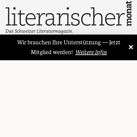
Das Schweizer Literaturmagazin.
Wir brauchen Ihre Unterstützung — Jetzt
×
«
»
Kontakt
Mitglied werden!
Weitere Infos
LITERARISCHER MONAT
SMH VERLAG AG
Sihlstrasse 95
8001 Zürich
Schweiz
Telefon + 41 (0)44 361 26 06
www.literarischermonat.ch
abo@schweizermonat.ch
Folgen Sie uns auf