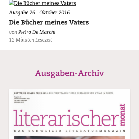
GE.
Pietro
Ausgabe 26 - Oktober 2016
De
Die Bücher meines Vaters
Marchi,
von
Pietro De Marchi
photographiert
12 Minuten Lesezeit
von
Sébastien
Agnetti.
Ausgaben-Archiv