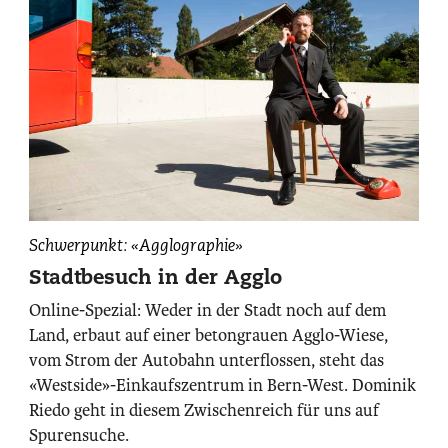
Hat
Schwerpunkt: «Agglographie»
einen
Stadtbesuch in der Agglo
Draht
Online-Spezial: Weder in der Stadt noch auf dem
zur
Land, erbaut auf einer betongrauen Agglo-Wiese,
Agglo:
vom Strom der Autobahn unterflossen, steht das
Schriftsteller
«Westside»-Einkaufszentrum in Bern-West. Dominik
Dominik
Riedo.
Riedo geht in diesem Zwischenreich für uns auf
Spurensuche.