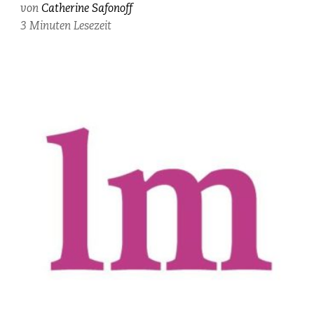
von
Catherine Safonoff
von
3 Minuten Lesezeit
Sebastien
Agnetti.