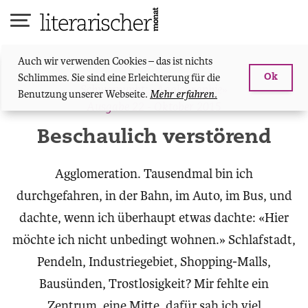
Skip
to
content
Auch wir verwenden Cookies – das ist nichts
Schlimmes. Sie sind eine Erleichterung für die
Ok
Schwerpunkt: «Agglographie»
Benutzung unserer Webseite.
Mehr erfahren.
Ausgabe 22 - Oktober 2015
Beschaulich verstörend
Agglomeration. Tausendmal bin ich
durchgefahren, in der Bahn, im Auto, im Bus, und
dachte, wenn ich überhaupt etwas dachte: «Hier
möchte ich nicht unbedingt wohnen.» Schlafstadt,
Pendeln, Industriegebiet, Shopping-Malls,
Bausünden, Trostlosigkeit? Mir fehlte ein
Zentrum, eine Mitte, dafür sah ich viel