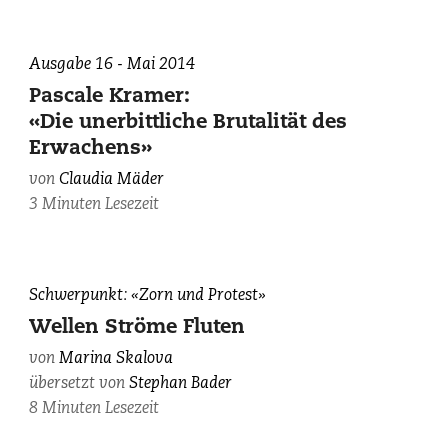
Ausgabe 16 - Mai 2014
Pascale Kramer:
«Die unerbittliche Brutalität des
Erwachens»
von
Claudia Mäder
3 Minuten Lesezeit
«Die
Schwerpunkt: «Zorn und Protest»
Grosse
Wellen Ströme Fluten
Welle
von
Marina Skalova
von
übersetzt von
Stephan Bader
Kanagawa»
von
8 Minuten Lesezeit
Katsushika