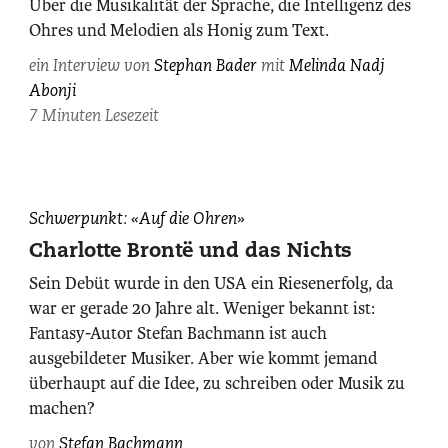
Paolo
Über die Musikalität der Sprache, die Intelligenz des
Dutto
Ohres und Melodien als Honig zum Text.
/
ein Interview von
Stephan Bader
mit
Melinda Nadj
13
Abonji
Photos.
7 Minuten Lesezeit
Stefan
Schwerpunkt: «Auf die Ohren»
Bachmann,
Charlotte Brontë und das Nichts
fotografiert
Sein Debüt wurde in den USA ein Riesenerfolg, da
von
war er gerade 20 Jahre alt. Weniger bekannt ist:
Maurice
Fantasy-Autor Stefan Bachmann ist auch
Haas
ausgebildeter Musiker. Aber wie kommt jemand
/
Diogenes
überhaupt auf die Idee, zu schreiben oder Musik zu
Verlag.
machen?
von
Stefan Bachmann