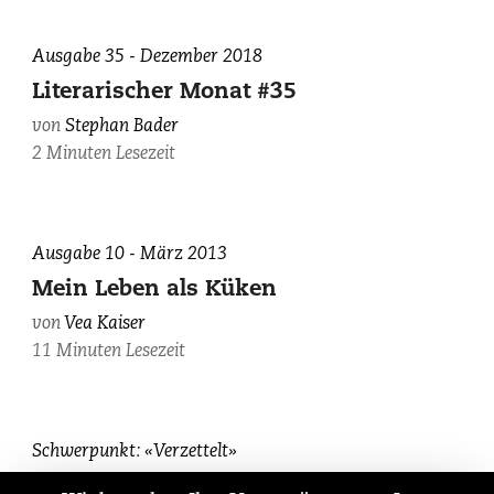
Hokusai.
Ausgabe 35 - Dezember 2018
Bild:
Library
Literarischer Monat #35
of
von
Stephan Bader
Congress,
2 Minuten Lesezeit
Prints
&
Photographs
Vea
Division
Ausgabe 10 - März 2013
Kaiser,
/
Mein Leben als Küken
photographiert
LC-
von
Vea Kaiser
von
DIG-
11 Minuten Lesezeit
Michael
jpd-
Wiederstein.
02018.
Nora
Schwerpunkt: «Verzettelt»
Gomringer,
Die Verwandlung