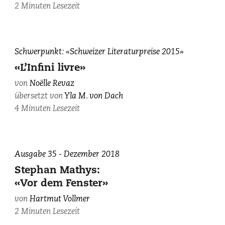
2 Minuten Lesezeit
Noëlle
Schwerpunkt: «Schweizer Literaturpreise 2015»
Revaz,
«L’Infini livre»
fotografiert
von
Noëlle Revaz
von
übersetzt von
Yla M. von Dach
Sébastien
Agnetti
4 Minuten Lesezeit
(BAK).
Ausgabe 35 - Dezember 2018
Stephan Mathys:
«Vor dem Fenster»
von
Hartmut Vollmer
2 Minuten Lesezeit