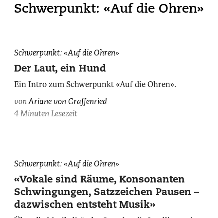
Schwerpunkt: «Auf die Ohren»
Ariane
Schwerpunkt: «Auf die Ohren»
von
Der Laut, ein Hund
Graffenried,
Ein Intro zum Schwerpunkt «Auf die Ohren».
fotografiert
von
von
Ariane von Graffenried
Michael
4 Minuten Lesezeit
von
Graffenried.
Melinda
Schwerpunkt: «Auf die Ohren»
Nadj
«Vokale sind Räume, Konsonanten
Abonji,
Schwingungen, Satzzeichen Pausen –
fotografiert
dazwischen entsteht Musik»
von