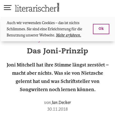
Skip
to
content
Auch wir verwenden Cookies – das ist nichts
Schlimmes. Sie sind eine Erleichterung für die
Ok
Schwerpunkt: «Auf die Ohren»
Benutzung unserer Webseite.
Mehr erfahren.
Ausgabe 35 - Dezember 2018
Das Joni-Prinzip
Joni Mitchell hat ihre Stimme längst zerstört –
macht aber nichts. Was sie von Nietzsche
gelernt hat und was Schriftsteller von
Songwritern noch lernen können.
von
Jan Decker
30.11.2018