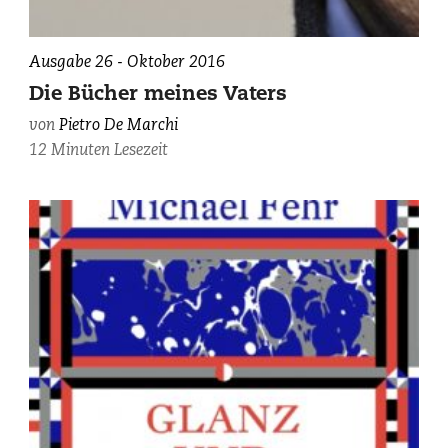
Pietro
Ausgabe 26 - Oktober 2016
De
Die Bücher meines Vaters
Marchi,
von
Pietro De Marchi
photographiert
12 Minuten Lesezeit
von
Sébastien
Agnetti.