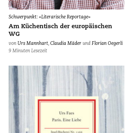
Urs
Schwerpunkt: «Literarische Reportage»
Mannhart,
Am Küchentisch der europäischen
photographiert
WG
von
Claudia
von
Urs Mannhart
,
Claudia Mäder
und
Florian Oegerli
Mäder.
9 Minuten Lesezeit