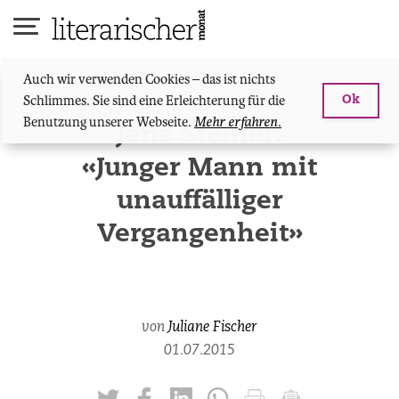
Skip
to
content
Kurzkritik
Auch wir verwenden Cookies – das ist nichts
Ausgabe 21 - Juli 2015
Schlimmes. Sie sind eine Erleichterung für die
Ok
Benutzung unserer Webseite.
Mehr erfahren.
Jens Steiner:
«Junger Mann mit
unauffälliger
Vergangenheit»
von
Juliane Fischer
01.07.2015
twittern
liken
teilen
teilen
drucken
mailen