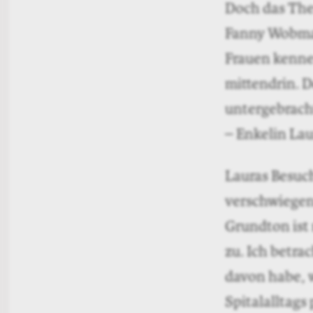
Doch das The
Fanny Wobman
Frauen kennen
mittendrin. D
untergebrach
– Enkelin Lau
Lauras Besuch
verschwiegen
Grundton ist
zu. Ich betra
davon habe, 
Spitalalltags