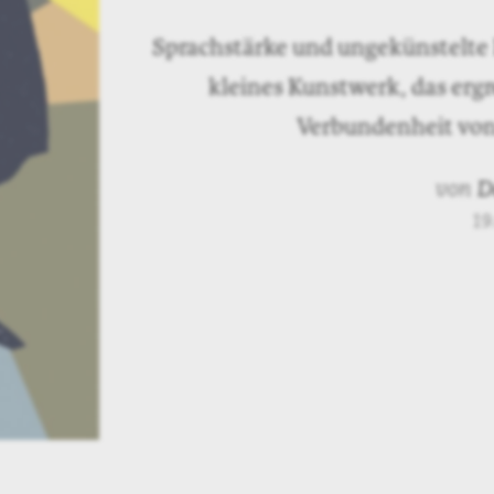
Sprachstärke und ungekünstelte P
kleines Kunstwerk, das erg
Verbundenheit von 
von
D
19