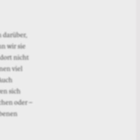
h darüber,
nn wir sie
dort nicht
nen viel
Auch
ren sich
chen oder –
ebenen