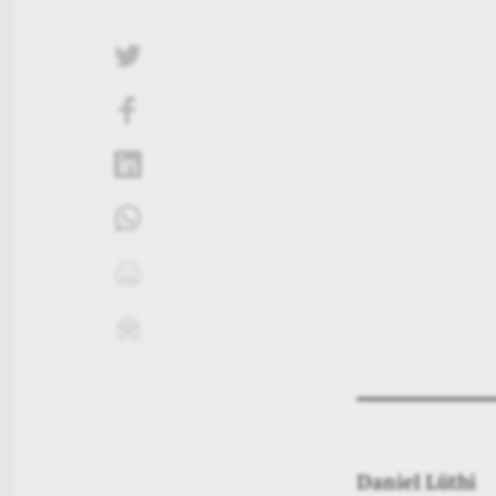
twittern
liken
teilen
teilen
drucken
mailen
Daniel Lüthi