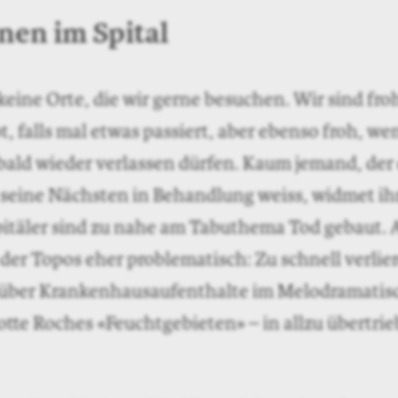
nen im Spital
 keine Orte, die wir gerne besuchen. Wir sind fro
bt, falls mal etwas passiert, aber ebenso froh, we
 bald wieder verlassen dürfen. Kaum jemand, der 
 seine Nächsten in Behandlung weiss, widmet ih
itäler sind zu nahe am Tabuthema Tod gebaut. 
st der Topos eher problematisch: Zu schnell verlie
über Krankenhausaufenthalte im Melodrama­tis
otte Roches «Feuchtgebieten» – in allzu übertri