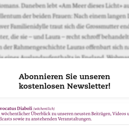
Romans. Daneben lebt «Am Meer dieses Licht» 
llentum der beiden Frauen: Nach einem langen 
er Familienidylle traut sich die Grossmutter end
er, die sie – und Laura – recht schroff behandelt,
in der Rahmengeschichte Lauras offenbart sich 
s eines Auslandaufenthalts in England. Wobma
ionelle Enthüllung, keinen grossen Spannungsb
Abonnieren Sie unseren
ans fügt sich die Rahmenhandlung in ein unprät
kostenlosen Newsletter!
zes, in dem kaum ein Wort fehl am Platz wirkt.
schmeckt nach Geschirr» fassen das Nötige perf
vocatus Diaboli
(wöchentlich)
n wöchentlicher Überblick zu unseren neusten Beiträgen, Videos 
ieser schlichten Sprachstärke und ungekünstelt
dcasts sowie zu anstehenden Veranstaltungen.
s nicht, dass Fanny Wobmann für ihren nun neu 