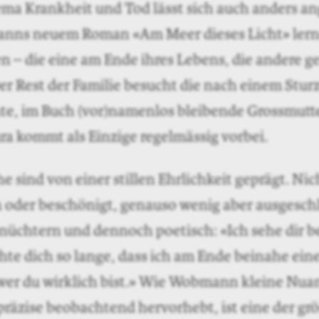
ma Krankheit und Tod lässt sich auch anders an
ns neuem Roman «Am Meer dieses Licht» lern
 – die eine am Ende ihres Lebens, die andere ge
er Rest der Familie besucht die nach einem Sturz
te, im Buch (vor)namenlos bleibende Grossmutte
ra kommt als Einzige regelmässig vorbei.
e sind von einer stillen Ehrlichkeit geprägt. Nic
 oder beschönigt, genauso wenig aber ausgeschl
 nüchtern und dennoch poetisch: «Ich sehe dir 
chte dich so lange, dass ich am Ende beinahe ei
wer du wirklich bist.» Wie Wobmann kleine Nua
 präzise beobachtend hervorhebt, ist eine der gr