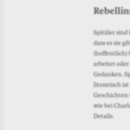
Rebellin
Spitäler sind
dass es sie gi
(hoffentlich)
arbeitet oder
Gedanken. Sp
literarisch i
Geschichten 
wie bei Charl
Details.