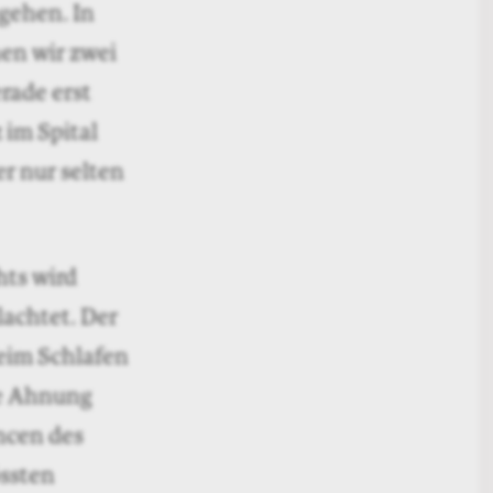
gehen. In
en wir zwei
rade erst
 im Spital
r nur selten
hts wird
achtet. Der
beim Schlafen
ne Ahnung
ncen des
össten