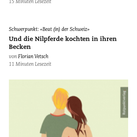
15 Minuten Lesezeit
Raaflaub.
William
Schwerpunkt: «Beat (in) der Schweiz»
S.
Und die Nilpferde kochten in ihren
Burroughs,
Becken
photographiert
von
von
Florian Vetsch
Brion
11 Minuten Lesezeit
Gysin
(Barry
Miles
Archive).