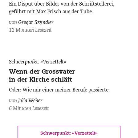
Ein Disput über Bilder von der Schriftstellerei,
Stifte
geführt mit Max Frisch aus der Tube.
von
Ludwig
von
Gregor Szyndler
Hohl
12 Minuten Lesezeit
(SLA,
Bern).
©
Schweizerische
Schwerpunkt: «Verzettelt»
Nationalbibliothek
(NB),
Wenn der Grossvater
Simon
in der Kirche schläft
Schmid.
Oder: Wie mir einer meiner Berufe passierte.
von
Julia Weber
6 Minuten Lesezeit
Schwerpunkt: «Verzettelt»