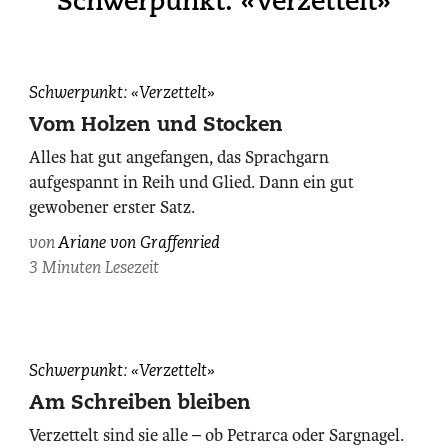
Schwerpunkt: «Verzettelt»
Ariane
Schwerpunkt: «Verzettelt»
von
Vom Holzen und Stocken
Graffenried,
Alles hat gut angefangen, das Sprachgarn
photographiert
aufgespannt in Reih und Glied. Dann ein gut
von
gewobener erster Satz.
Claudia
Herzog.
von
Ariane von Graffenried
3 Minuten Lesezeit
In
Schwerpunkt: «Verzettelt»
Reih
Am Schreiben bleiben
und
Verzettelt sind sie alle – ob Petrarca oder Sargnagel.
Glied: