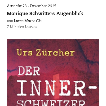
Monique
Ausgabe 23 - Dezember 2015
Schwitter,
Monique Schwitters Augenblick
photographiert
von
Lucas Marco Gisi
von
7 Minuten Lesezeit
Peter
Peitsch
/
peitschphoto.com