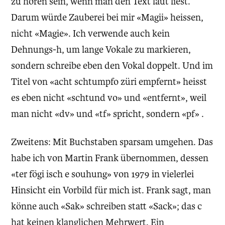
zu hören sein, wenn man den Text laut liest.
Darum würde Zauberei bei mir «Magii» heissen,
nicht «Magie». Ich verwende auch kein
Dehnungs-h, um lange Vokale zu markieren,
sondern schreibe eben den Vokal doppelt. Und im
Titel von «acht schtumpfo züri empfernt» heisst
es eben nicht «schtund vo» und «entfernt», weil
man nicht «dv» und «tf» spricht, sondern «pf» .
Zweitens: Mit Buchstaben sparsam umgehen. Das
habe ich von Martin Frank übernommen, dessen
«ter fögi isch e souhung» von 1979 in vielerlei
Hinsicht ein Vorbild für mich ist. Frank sagt, man
könne auch «Sak» schreiben statt «Sack»; das c
hat keinen klanglichen Mehrwert. Ein